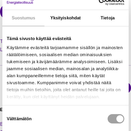
Suostumus
Yksityiskohdat
Tietoja
Tämä sivusto käyttää evästeitä
Tilaa uusi salasana unohtuneen tilalle
Käytämme evästeitä tarjoamamme sisällön ja mainosten
Luo käyttäjätili jäsenextraan
räätälöimiseen, sosiaalisen median ominaisuuksien
tukemiseen ja kävijämäärämme analysoimiseen. Lisäksi
jaamme sosiaalisen median, mainosalan ja analytiikka-
alan kumppaneillemme tietoja siitä, miten käytät
sivustoamme. Kumppanimme voivat yhdistää näitä
Sähkökatkokartta
tietoja muihin tietoihin, joita olet antanut heille tai joita on
Energiateollisuus
kerätty, kun olet käyttänyt heidän palvelujaan.
Energiateollisuus ry
Suostumuksen
Välttämätön
valinta
Eteläranta 10,