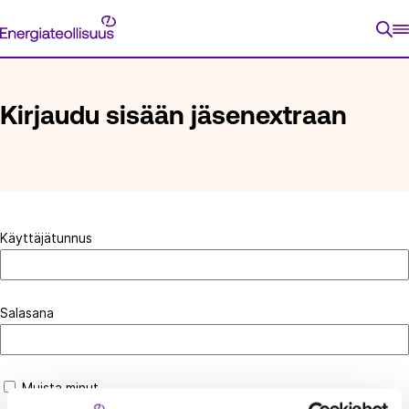
Siirry
Energiateollisuus
suoraan
ETUSIVU
KIRJAUDU SISÄÄN JÄSENEXTRAAN
sisältöön
Kirjaudu sisään jäsenextraan
Käyttäjätunnus
Salasana
Muista minut