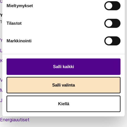
00130 Helsinki
Mieltymykset
Y-tunnus:
1924697-5
Tilastot
Yhteystiedot
Markkinointi
Laskutustiedot
Kirjaudu sisään jäsenextraan
Salli kaikki
Vastuullisuusteot
Salli valinta
Medialle
Jäsenluettelo
Kiellä
Energiauutiset