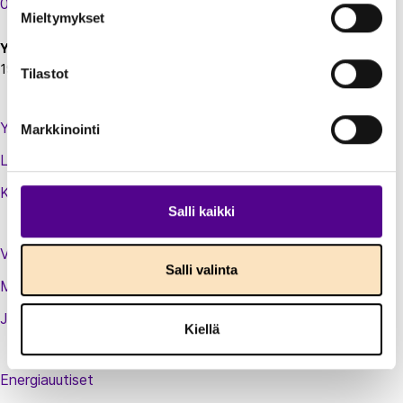
00130 Helsinki
Mieltymykset
Y-tunnus:
1924697-5
Tilastot
Yhteystiedot
Markkinointi
Laskutustiedot
Kirjaudu sisään jäsenextraan
Salli kaikki
Vastuullisuusteot
Salli valinta
Medialle
Jäsenluettelo
Kiellä
Energiauutiset