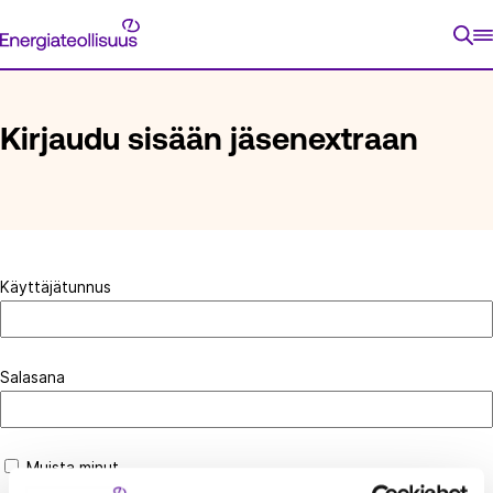
Siirry
Energiateollisuus
suoraan
ETUSIVU
KIRJAUDU SISÄÄN JÄSENEXTRAAN
sisältöön
Kirjaudu sisään jäsenextraan
Käyttäjätunnus
Salasana
Muista minut