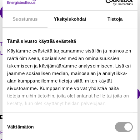
Suostumus
Yksityiskohdat
Tietoja
Tämä sivusto käyttää evästeitä
Tilaa uusi salasana unohtuneen tilalle
Käytämme evästeitä tarjoamamme sisällön ja mainosten
Luo käyttäjätili jäsenextraan
räätälöimiseen, sosiaalisen median ominaisuuksien
tukemiseen ja kävijämäärämme analysoimiseen. Lisäksi
jaamme sosiaalisen median, mainosalan ja analytiikka-
alan kumppaneillemme tietoja siitä, miten käytät
sivustoamme. Kumppanimme voivat yhdistää näitä
Sähkökatkokartta
tietoja muihin tietoihin, joita olet antanut heille tai joita on
Energiateollisuus
kerätty, kun olet käyttänyt heidän palvelujaan.
Energiateollisuus ry
Suostumuksen
Välttämätön
valinta
Eteläranta 10,