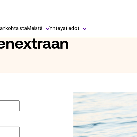
jankohtaista
Meistä
Yhteystiedot
senextraan