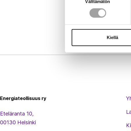
Välttämätön
valinta
Kiellä
Energiateollisuus
Energiateollisuus ry
Y
L
Eteläranta 10,
00130 Helsinki
Ki