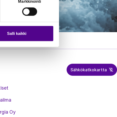
Markkinointi
Salli kaikki
Sähkökatkokartta
iset
ailma
rgia Oy