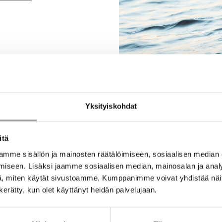
Yksityiskohdat
itä
mme sisällön ja mainosten räätälöimiseen, sosiaalisen median
iseen. Lisäksi jaamme sosiaalisen median, mainosalan ja analy
, miten käytät sivustoamme. Kumppanimme voivat yhdistää näitä t
n kerätty, kun olet käyttänyt heidän palvelujaan.