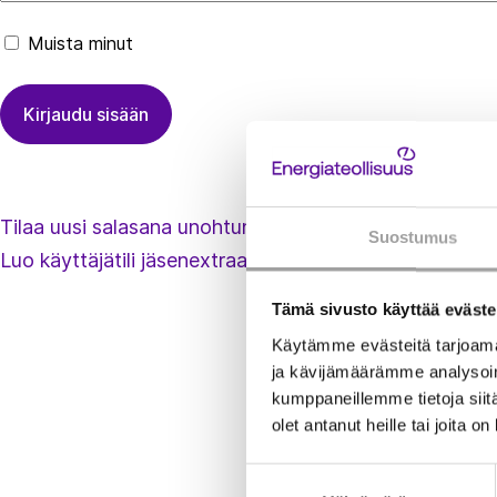
Muista minut
Tilaa uusi salasana unohtuneen tilalle
Suostumus
Luo käyttäjätili jäsenextraan
Tämä sivusto käyttää eväste
Käytämme evästeitä tarjoama
ja kävijämäärämme analysoim
kumppaneillemme tietoja siitä
olet antanut heille tai joita o
Suostumuksen