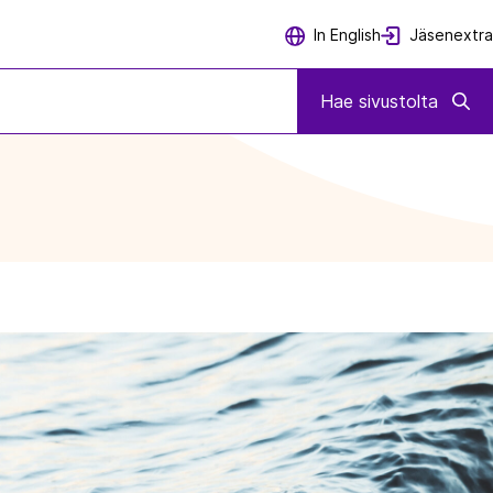
Jäsenextra
In English
Hae sivustolta