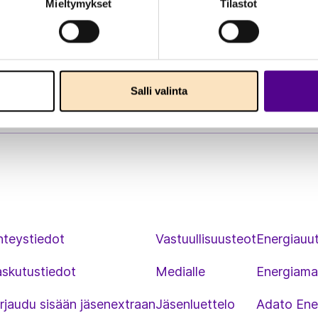
Mieltymykset
Tilastot
Salli valinta
hteystiedot
Vastuullisuusteot
Energiauut
askutustiedot
Medialle
Energiama
rjaudu sisään jäsenextraan
Jäsenluettelo
Adato Ene