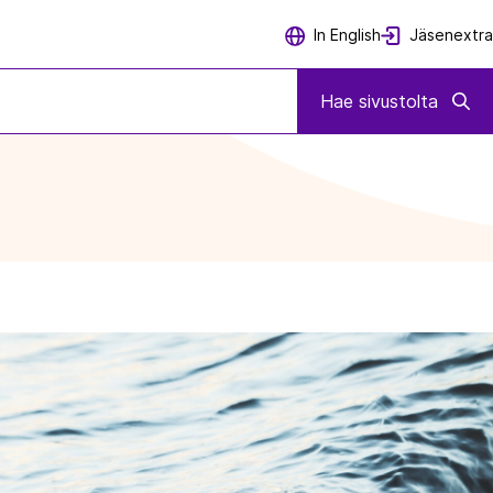
Jäsenextra
In English
Hae sivustolta