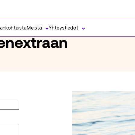
jankohtaista
Meistä
Yhteystiedot
senextraan