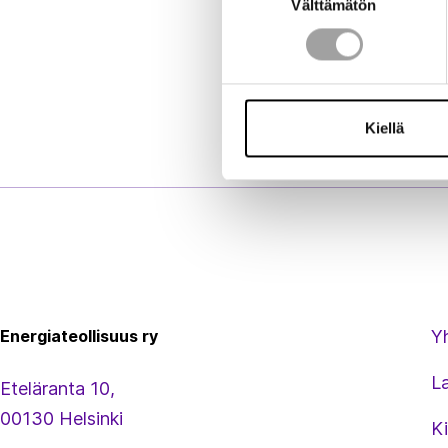
Välttämätön
valinta
Kiellä
Energiateollisuus
Energiateollisuus ry
Y
L
Eteläranta 10,
00130 Helsinki
Ki