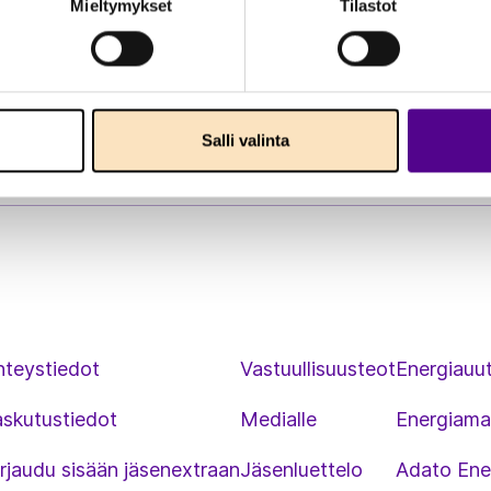
Mieltymykset
Tilastot
Salli valinta
hteystiedot
Vastuullisuusteot
Energiauut
askutustiedot
Medialle
Energiama
rjaudu sisään jäsenextraan
Jäsenluettelo
Adato Ene