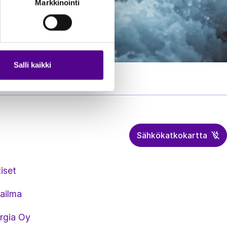
Markkinointi
Salli kaikki
Sähkökatkokartta
iset
ailma
rgia Oy