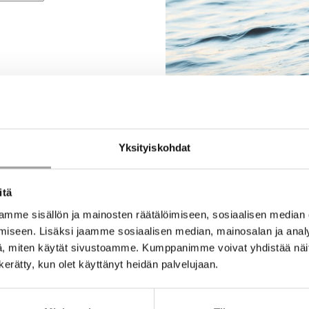
Yksityiskohdat
itä
mme sisällön ja mainosten räätälöimiseen, sosiaalisen median
iseen. Lisäksi jaamme sosiaalisen median, mainosalan ja analy
, miten käytät sivustoamme. Kumppanimme voivat yhdistää näitä t
n kerätty, kun olet käyttänyt heidän palvelujaan.