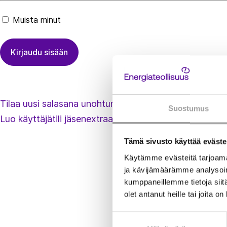
Muista minut
Tilaa uusi salasana unohtuneen tilalle
Suostumus
Luo käyttäjätili jäsenextraan
Tämä sivusto käyttää eväste
Käytämme evästeitä tarjoama
ja kävijämäärämme analysoim
kumppaneillemme tietoja siitä
olet antanut heille tai joita o
Suostumuksen