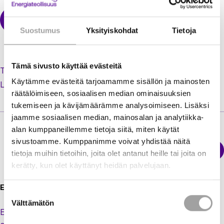
Suostumus
Yksityiskohdat
Tietoja
Tämä sivusto käyttää evästeitä
Tilaa uusi salasana unohtuneen tilalle
Käytämme evästeitä tarjoamamme sisällön ja mainosten
Luo käyttäjätili jäsenextraan
räätälöimiseen, sosiaalisen median ominaisuuksien
tukemiseen ja kävijämäärämme analysoimiseen. Lisäksi
jaamme sosiaalisen median, mainosalan ja analytiikka-
alan kumppaneillemme tietoja siitä, miten käytät
sivustoamme. Kumppanimme voivat yhdistää näitä
Sähkökatkokartta
tietoja muihin tietoihin, joita olet antanut heille tai joita on
Energiateollisuus
kerätty, kun olet käyttänyt heidän palvelujaan.
Energiateollisuus ry
Suostumuksen
Välttämätön
valinta
Eteläranta 10,