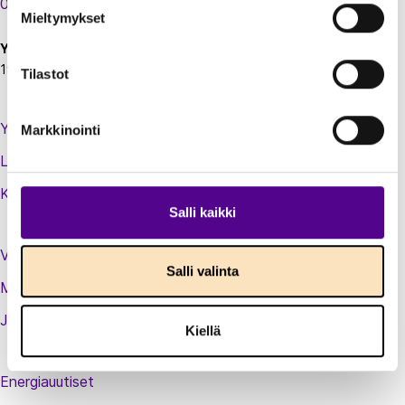
00130 Helsinki
Mieltymykset
Y-tunnus:
1924697-5
Tilastot
Yhteystiedot
Markkinointi
Laskutustiedot
Kirjaudu sisään jäsenextraan
Salli kaikki
Vastuullisuusteot
Salli valinta
Medialle
Jäsenluettelo
Kiellä
Energiauutiset