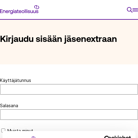
Siirry
Energiateollisuus
suoraan
ETUSIVU
KIRJAUDU SISÄÄN JÄSENEXTRAAN
sisältöön
Kirjaudu sisään jäsenextraan
Käyttäjätunnus
Salasana
Muista minut