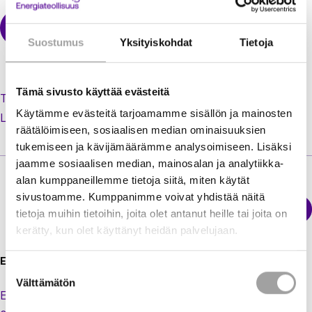
Suostumus
Yksityiskohdat
Tietoja
Tämä sivusto käyttää evästeitä
Tilaa uusi salasana unohtuneen tilalle
Käytämme evästeitä tarjoamamme sisällön ja mainosten
Luo käyttäjätili jäsenextraan
räätälöimiseen, sosiaalisen median ominaisuuksien
tukemiseen ja kävijämäärämme analysoimiseen. Lisäksi
jaamme sosiaalisen median, mainosalan ja analytiikka-
alan kumppaneillemme tietoja siitä, miten käytät
sivustoamme. Kumppanimme voivat yhdistää näitä
Sähkökatkokartta
tietoja muihin tietoihin, joita olet antanut heille tai joita on
Energiateollisuus
kerätty, kun olet käyttänyt heidän palvelujaan.
Energiateollisuus ry
Suostumuksen
Välttämätön
valinta
Eteläranta 10,