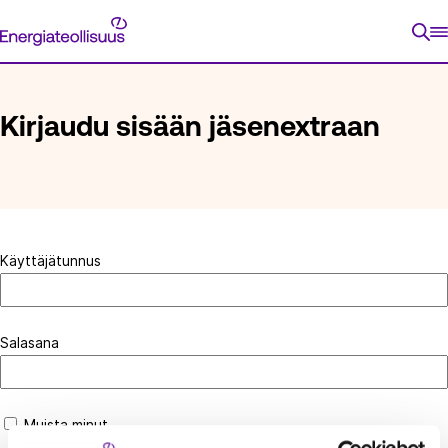
Siirry
Energiateollisuus
suoraan
ETUSIVU
KIRJAUDU SISÄÄN JÄSENEXTRAAN
sisältöön
Kirjaudu sisään jäsenextraan
Käyttäjätunnus
Salasana
Muista minut