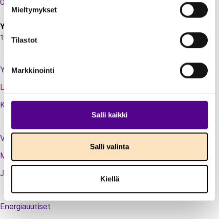
00130 Helsinki
Mieltymykset
Y-tunnus:
1924697-5
Tilastot
Yhteystiedot
Markkinointi
Laskutustiedot
Kirjaudu sisään jäsenextraan
Salli kaikki
Vastuullisuusteot
Salli valinta
Medialle
Jäsenluettelo
Kiellä
Energiauutiset