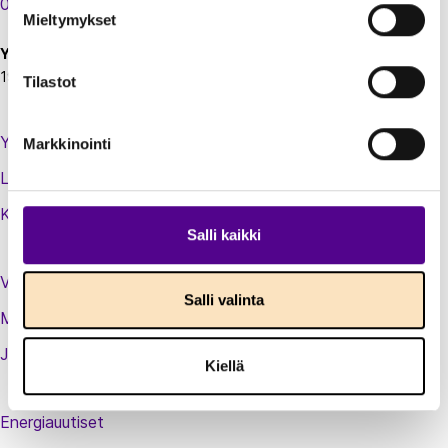
00130 Helsinki
Mieltymykset
Y-tunnus:
1924697-5
Tilastot
Yhteystiedot
Markkinointi
Laskutustiedot
Kirjaudu sisään jäsenextraan
Salli kaikki
Vastuullisuusteot
Salli valinta
Medialle
Jäsenluettelo
Kiellä
Energiauutiset