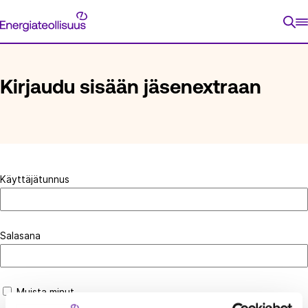
Siirry
Energiateollisuus
suoraan
ETUSIVU
KIRJAUDU SISÄÄN JÄSENEXTRAAN
sisältöön
Kirjaudu sisään jäsenextraan
Käyttäjätunnus
Salasana
Muista minut