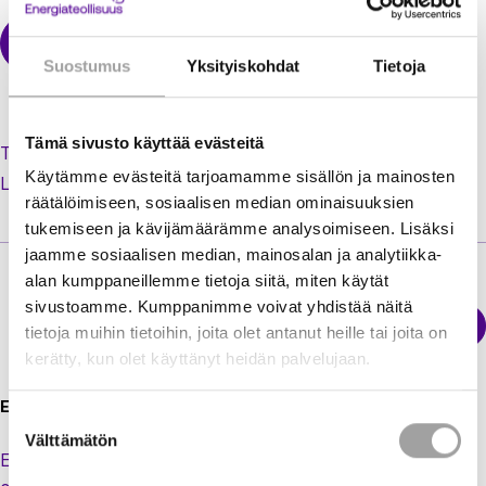
Suostumus
Yksityiskohdat
Tietoja
Tämä sivusto käyttää evästeitä
Tilaa uusi salasana unohtuneen tilalle
Käytämme evästeitä tarjoamamme sisällön ja mainosten
Luo käyttäjätili jäsenextraan
räätälöimiseen, sosiaalisen median ominaisuuksien
tukemiseen ja kävijämäärämme analysoimiseen. Lisäksi
jaamme sosiaalisen median, mainosalan ja analytiikka-
alan kumppaneillemme tietoja siitä, miten käytät
sivustoamme. Kumppanimme voivat yhdistää näitä
Sähkökatkokartta
tietoja muihin tietoihin, joita olet antanut heille tai joita on
Energiateollisuus
kerätty, kun olet käyttänyt heidän palvelujaan.
Energiateollisuus ry
Suostumuksen
Välttämätön
valinta
Eteläranta 10,