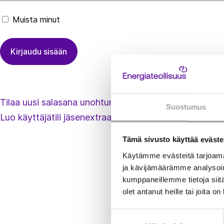
Muista minut
Tilaa uusi salasana unohtuneen tilalle
Suostumus
Luo käyttäjätili jäsenextraan
Tämä sivusto käyttää eväste
Käytämme evästeitä tarjoama
ja kävijämäärämme analysoim
kumppaneillemme tietoja siitä
olet antanut heille tai joita o
Suostumuksen