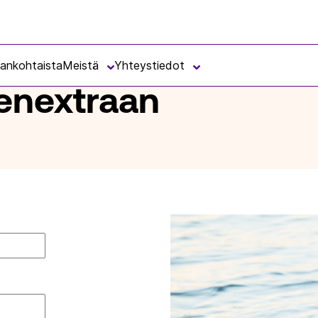
jankohtaista
Meistä
Yhteystiedot
senextraan