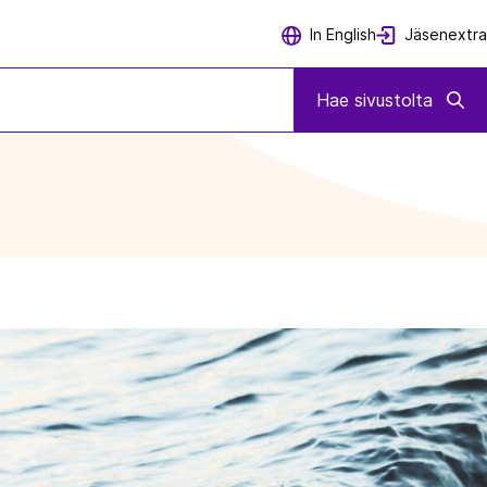
Jäsenextra
In English
Hae sivustolta