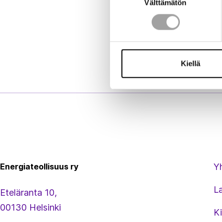
Välttämätön
valinta
Kiellä
Energiateollisuus
Energiateollisuus ry
Y
L
Eteläranta 10,
00130 Helsinki
Ki