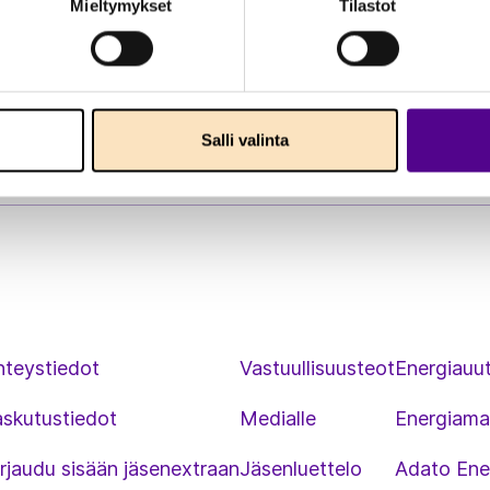
Mieltymykset
Tilastot
Salli valinta
hteystiedot
Vastuullisuusteot
Energiauut
askutustiedot
Medialle
Energiama
rjaudu sisään jäsenextraan
Jäsenluettelo
Adato Ene