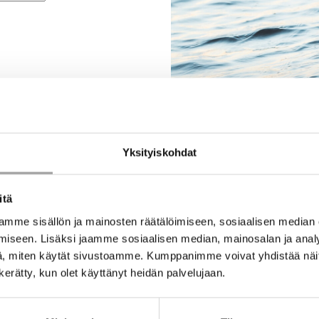
Yksityiskohdat
itä
mme sisällön ja mainosten räätälöimiseen, sosiaalisen median
iseen. Lisäksi jaamme sosiaalisen median, mainosalan ja analy
, miten käytät sivustoamme. Kumppanimme voivat yhdistää näitä t
n kerätty, kun olet käyttänyt heidän palvelujaan.