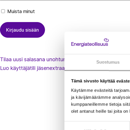
Muista minut
Tilaa uusi salasana unohtuneen tilalle
Suostumus
Luo käyttäjätili jäsenextraan
Tämä sivusto käyttää eväste
Käytämme evästeitä tarjoama
ja kävijämäärämme analysoim
kumppaneillemme tietoja siitä
olet antanut heille tai joita o
Suostumuksen