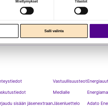
Mieltymykset
Tilastot
Salli valinta
hteystiedot
Vastuullisuusteot
Energiauut
askutustiedot
Medialle
Energiama
rjaudu sisään jäsenextraan
Jäsenluettelo
Adato Ene