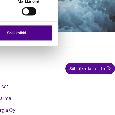
Markkinointi
Salli kaikki
Sähkökatkokartta
iset
ailma
rgia Oy