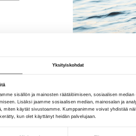
Yksityiskohdat
itä
mme sisällön ja mainosten räätälöimiseen, sosiaalisen median
iseen. Lisäksi jaamme sosiaalisen median, mainosalan ja analy
, miten käytät sivustoamme. Kumppanimme voivat yhdistää näitä t
n kerätty, kun olet käyttänyt heidän palvelujaan.