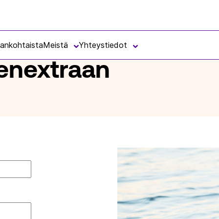
jankohtaista
Meistä
Yhteystiedot
senextraan