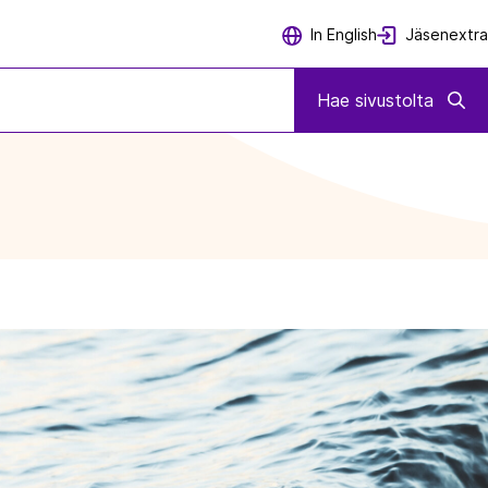
Jäsenextra
In English
Hae sivustolta