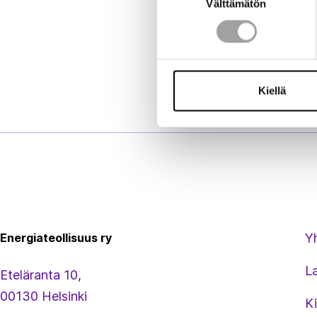
Välttämätön
valinta
Kiellä
Energiateollisuus
Energiateollisuus ry
Y
L
Eteläranta 10,
00130 Helsinki
Ki