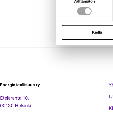
Välttämätön
valinta
Kiellä
Energiateollisuus
Energiateollisuus ry
Y
L
Eteläranta 10,
00130 Helsinki
Ki