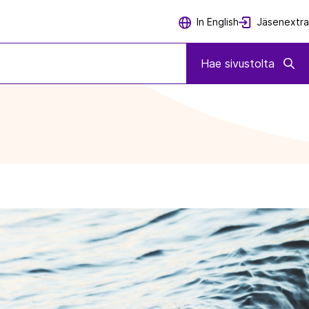
Jäsenextra
In English
Hae sivustolta