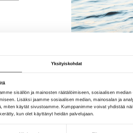
Yksityiskohdat
itä
mme sisällön ja mainosten räätälöimiseen, sosiaalisen median
iseen. Lisäksi jaamme sosiaalisen median, mainosalan ja analy
, miten käytät sivustoamme. Kumppanimme voivat yhdistää näitä t
n kerätty, kun olet käyttänyt heidän palvelujaan.