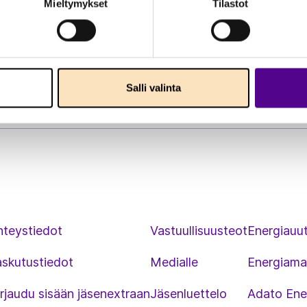
Mieltymykset
Tilastot
Salli valinta
hteystiedot
Vastuullisuusteot
Energiauut
askutustiedot
Medialle
Energiama
rjaudu sisään jäsenextraan
Jäsenluettelo
Adato Ene