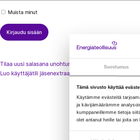
Muista minut
Tilaa uusi salasana unohtuneen tilalle
Suostumus
Luo käyttäjätili jäsenextraan
Tämä sivusto käyttää eväste
Käytämme evästeitä tarjoama
ja kävijämäärämme analysoim
kumppaneillemme tietoja siitä
olet antanut heille tai joita o
Suostumuksen