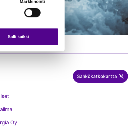
Markkinointi
Salli kaikki
Sähkökatkokartta
iset
ailma
rgia Oy