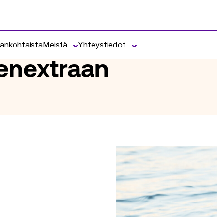
jankohtaista
Meistä
Yhteystiedot
senextraan