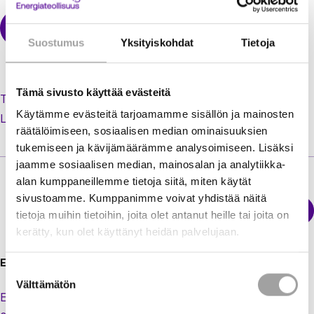
Suostumus
Yksityiskohdat
Tietoja
Tämä sivusto käyttää evästeitä
Tilaa uusi salasana unohtuneen tilalle
Käytämme evästeitä tarjoamamme sisällön ja mainosten
Luo käyttäjätili jäsenextraan
räätälöimiseen, sosiaalisen median ominaisuuksien
tukemiseen ja kävijämäärämme analysoimiseen. Lisäksi
jaamme sosiaalisen median, mainosalan ja analytiikka-
alan kumppaneillemme tietoja siitä, miten käytät
sivustoamme. Kumppanimme voivat yhdistää näitä
Sähkökatkokartta
tietoja muihin tietoihin, joita olet antanut heille tai joita on
Energiateollisuus
kerätty, kun olet käyttänyt heidän palvelujaan.
Energiateollisuus ry
Suostumuksen
Välttämätön
valinta
Eteläranta 10,