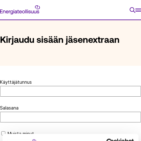
Siirry
Energiateollisuus
suoraan
ETUSIVU
KIRJAUDU SISÄÄN JÄSENEXTRAAN
sisältöön
Kirjaudu sisään jäsenextraan
Käyttäjätunnus
Salasana
Muista minut