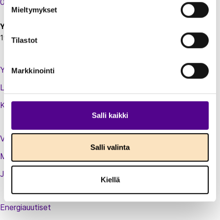
00130 Helsinki
Mieltymykset
Y-tunnus:
1924697-5
Tilastot
Yhteystiedot
Markkinointi
Laskutustiedot
Kirjaudu sisään jäsenextraan
Salli kaikki
Vastuullisuusteot
Salli valinta
Medialle
Jäsenluettelo
Kiellä
Energiauutiset