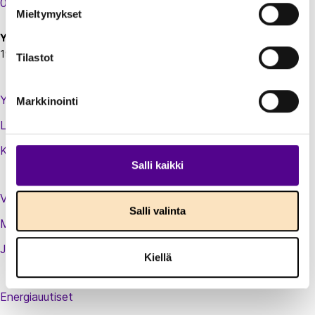
00130 Helsinki
Mieltymykset
Y-tunnus:
1924697-5
Tilastot
Yhteystiedot
Markkinointi
Laskutustiedot
Kirjaudu sisään jäsenextraan
Salli kaikki
Vastuullisuusteot
Salli valinta
Medialle
Jäsenluettelo
Kiellä
Energiauutiset