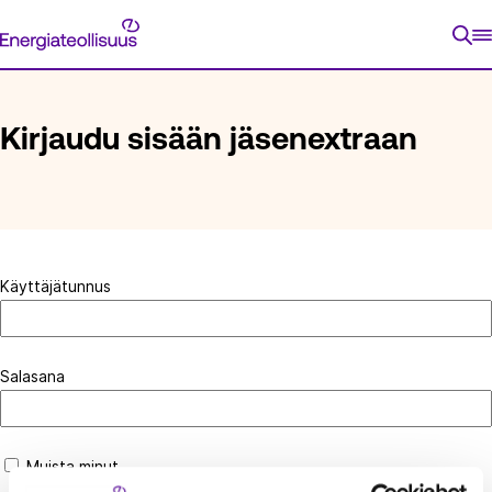
Siirry
Energiateollisuus
suoraan
ETUSIVU
KIRJAUDU SISÄÄN JÄSENEXTRAAN
sisältöön
Kirjaudu sisään jäsenextraan
Käyttäjätunnus
Salasana
Muista minut