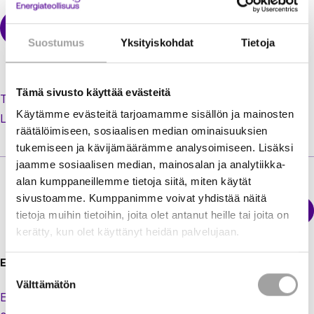
Suostumus
Yksityiskohdat
Tietoja
Tämä sivusto käyttää evästeitä
Tilaa uusi salasana unohtuneen tilalle
Käytämme evästeitä tarjoamamme sisällön ja mainosten
Luo käyttäjätili jäsenextraan
räätälöimiseen, sosiaalisen median ominaisuuksien
tukemiseen ja kävijämäärämme analysoimiseen. Lisäksi
jaamme sosiaalisen median, mainosalan ja analytiikka-
alan kumppaneillemme tietoja siitä, miten käytät
sivustoamme. Kumppanimme voivat yhdistää näitä
Sähkökatkokartta
tietoja muihin tietoihin, joita olet antanut heille tai joita on
Energiateollisuus
kerätty, kun olet käyttänyt heidän palvelujaan.
Energiateollisuus ry
Suostumuksen
Välttämätön
valinta
Eteläranta 10,