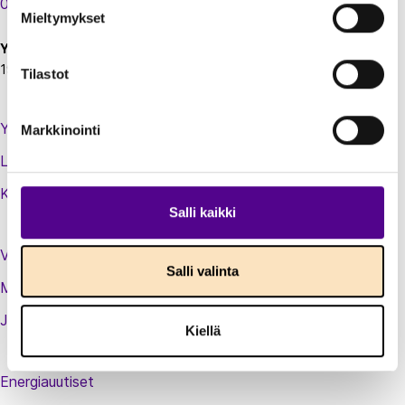
00130 Helsinki
Mieltymykset
Y-tunnus:
1924697-5
Tilastot
Yhteystiedot
Markkinointi
Laskutustiedot
Kirjaudu sisään jäsenextraan
Salli kaikki
Vastuullisuusteot
Salli valinta
Medialle
Jäsenluettelo
Kiellä
Energiauutiset