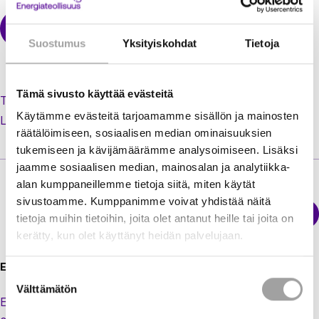
Suostumus
Yksityiskohdat
Tietoja
Tämä sivusto käyttää evästeitä
Tilaa uusi salasana unohtuneen tilalle
Käytämme evästeitä tarjoamamme sisällön ja mainosten
Luo käyttäjätili jäsenextraan
räätälöimiseen, sosiaalisen median ominaisuuksien
tukemiseen ja kävijämäärämme analysoimiseen. Lisäksi
jaamme sosiaalisen median, mainosalan ja analytiikka-
alan kumppaneillemme tietoja siitä, miten käytät
sivustoamme. Kumppanimme voivat yhdistää näitä
Sähkökatkokartta
tietoja muihin tietoihin, joita olet antanut heille tai joita on
Energiateollisuus
kerätty, kun olet käyttänyt heidän palvelujaan.
Energiateollisuus ry
Suostumuksen
Välttämätön
valinta
Eteläranta 10,