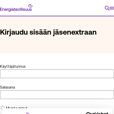
Siirry
Energiateollisuus
suoraan
ETUSIVU
KIRJAUDU SISÄÄN JÄSENEXTRAAN
sisältöön
Kirjaudu sisään jäsenextraan
Käyttäjätunnus
Salasana
Muista minut