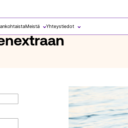
jankohtaista
Meistä
Yhteystiedot
senextraan