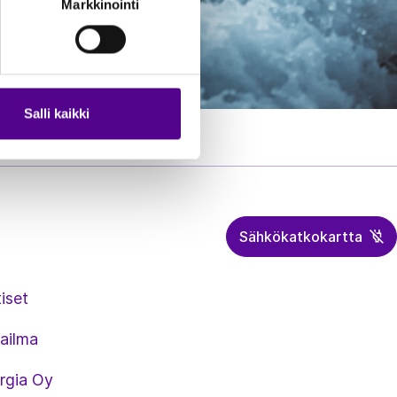
Markkinointi
Salli kaikki
Sähkökatkokartta
iset
ailma
rgia Oy