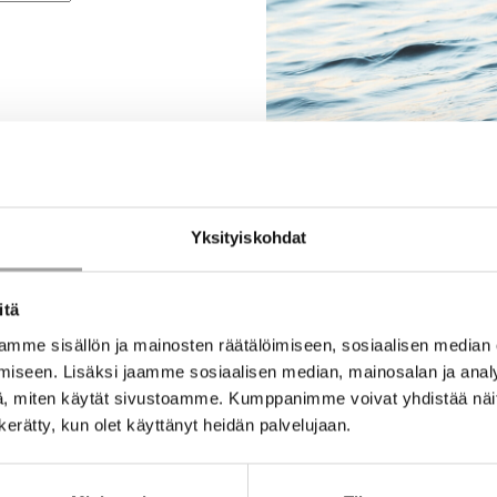
Yksityiskohdat
itä
mme sisällön ja mainosten räätälöimiseen, sosiaalisen median
iseen. Lisäksi jaamme sosiaalisen median, mainosalan ja analy
, miten käytät sivustoamme. Kumppanimme voivat yhdistää näitä t
n kerätty, kun olet käyttänyt heidän palvelujaan.