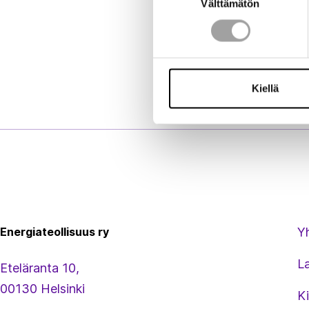
Välttämätön
valinta
Kiellä
Energiateollisuus
Energiateollisuus ry
Y
L
Eteläranta 10,
00130 Helsinki
Ki