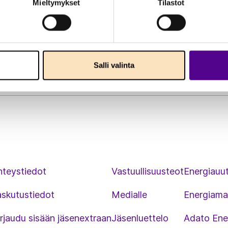
Mieltymykset
Tilastot
Salli valinta
hteystiedot
Vastuullisuusteot
Energiauut
askutustiedot
Medialle
Energiama
rjaudu sisään jäsenextraan
Jäsenluettelo
Adato Ene