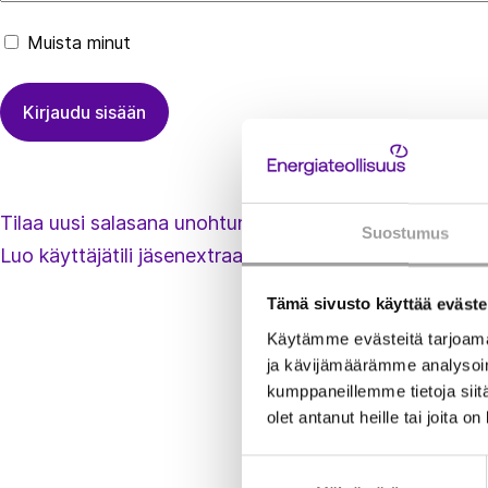
Muista minut
Tilaa uusi salasana unohtuneen tilalle
Suostumus
Luo käyttäjätili jäsenextraan
Tämä sivusto käyttää eväste
Käytämme evästeitä tarjoama
ja kävijämäärämme analysoim
kumppaneillemme tietoja siitä
olet antanut heille tai joita o
Suostumuksen