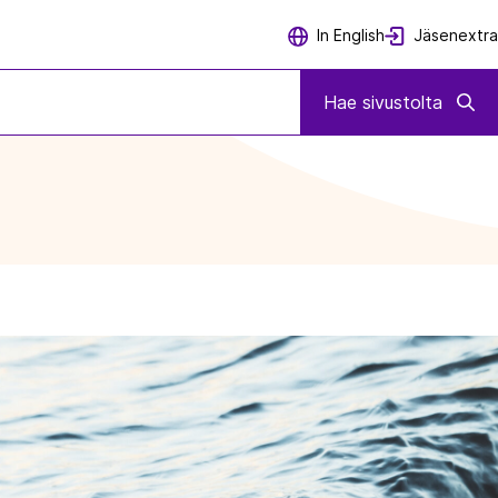
Jäsenextra
In English
Hae sivustolta