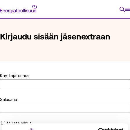
Siirry
Energiateollisuus
suoraan
ETUSIVU
KIRJAUDU SISÄÄN JÄSENEXTRAAN
sisältöön
Kirjaudu sisään jäsenextraan
Käyttäjätunnus
Salasana
Muista minut