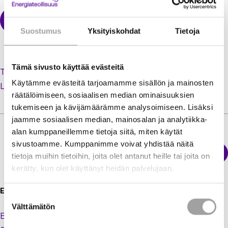
Suostumus
Yksityiskohdat
Tietoja
Tämä sivusto käyttää evästeitä
Tilaa uusi salasana unohtuneen tilalle
Käytämme evästeitä tarjoamamme sisällön ja mainosten
Luo käyttäjätili jäsenextraan
räätälöimiseen, sosiaalisen median ominaisuuksien
tukemiseen ja kävijämäärämme analysoimiseen. Lisäksi
jaamme sosiaalisen median, mainosalan ja analytiikka-
alan kumppaneillemme tietoja siitä, miten käytät
sivustoamme. Kumppanimme voivat yhdistää näitä
Sähkökatkokartta
tietoja muihin tietoihin, joita olet antanut heille tai joita on
Energiateollisuus
kerätty, kun olet käyttänyt heidän palvelujaan.
Energiateollisuus ry
Suostumuksen
Välttämätön
valinta
Eteläranta 10,