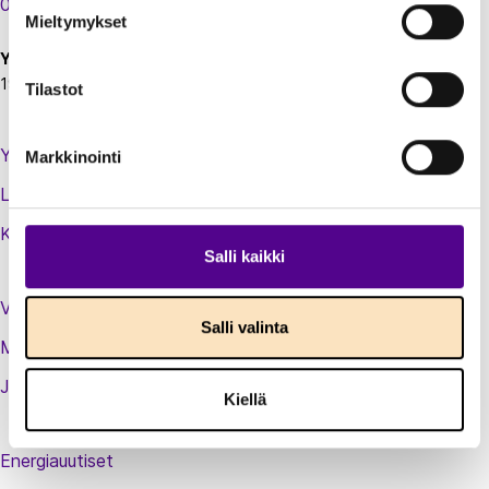
00130 Helsinki
Mieltymykset
Y-tunnus:
1924697-5
Tilastot
Yhteystiedot
Markkinointi
Laskutustiedot
Kirjaudu sisään jäsenextraan
Salli kaikki
Vastuullisuusteot
Salli valinta
Medialle
Jäsenluettelo
Kiellä
Energiauutiset