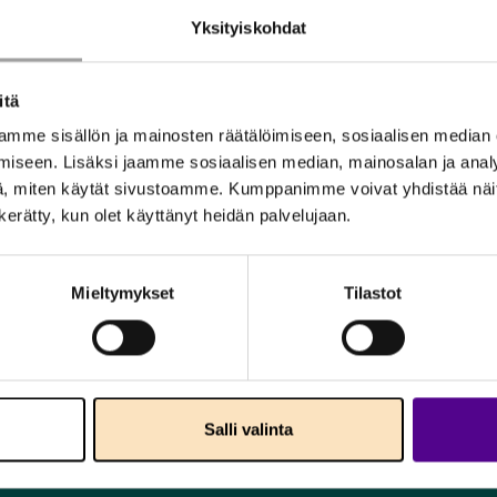
Yksityiskohdat
itä
mme sisällön ja mainosten räätälöimiseen, sosiaalisen median
iseen. Lisäksi jaamme sosiaalisen median, mainosalan ja analy
, miten käytät sivustoamme. Kumppanimme voivat yhdistää näitä t
n kerätty, kun olet käyttänyt heidän palvelujaan.
Mieltymykset
Tilastot
uullisuustekoja.
Salli valinta