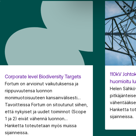
110kV Johto
Corporate level Biodiversity Targets
huomioitu l
Fortum on arvioinut vaikutuksensa ja
Helen Sähkö
riippuvuutensa luonnon
pitkäjänteis
monimuotoisuuteen kansainvälisesti
vähentääksee
tunnetulla GBS®-työkalulla. Arvioinnin
Tavoitteissa Fortum on sitoutunut siihen,
koituvaa hai
Hanketta to
tulokset osoittivat Fortumin suurimpien
että nykyiset ja uudet toiminnot (Scope
teettäneet 
sijainneissa.
vaikutusten luonnon monimuotoisuuteen
1 ja 2) eivät vähennä luonnon
jossa on kart
(poissulkien vesivoiman vesiympäristöön
monimuotoisuutta vuodesta 2030
Hanketta toteutetaan myös muissa
voimajohtoau
kohdistuvat vaikutukset) liittyvän
eteenpäin, pois lukien
sijainneissa.