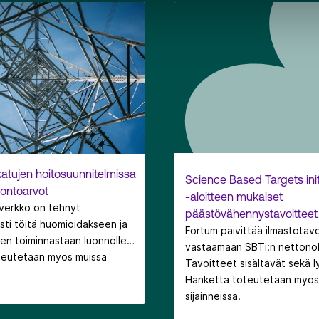
katujen hoitosuunnitelmissa
Science Based Targets init
uontoarvot
-aloitteen mukaiset
verkko on tehnyt
päästövähennystavoitteet
esti töitä huomioidakseen ja
Fortum päivittää ilmastotav
n toiminnastaan luonnolle
vastaamaan SBTi:n nettonol
ttaa. Olemme mm.
teutetaan myös muissa
Tavoitteet sisältävät sekä 
ympäristöalan opinnäytetyön
pitkän aikavälin
Hanketta toteutetaan myös
oitettu kaikki
päästövähennystavoitteet 
sijainneissa.
keat ja sähköasematontit.
siirtymäsuunnitelman toimen