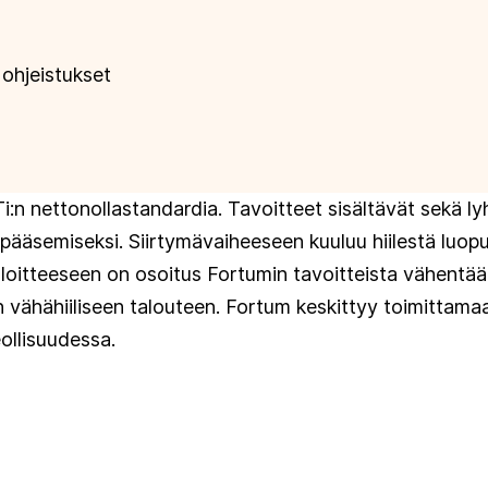
 ohjeistukset
n nettonollastandardia. Tavoitteet sisältävät sekä ly
in pääsemiseksi. Siirtymävaiheeseen kuuluu hiilestä l
loitteeseen on osoitus Fortumin tavoitteista vähentä
en vähähiiliseen talouteen. Fortum keskittyy toimittam
ollisuudessa.