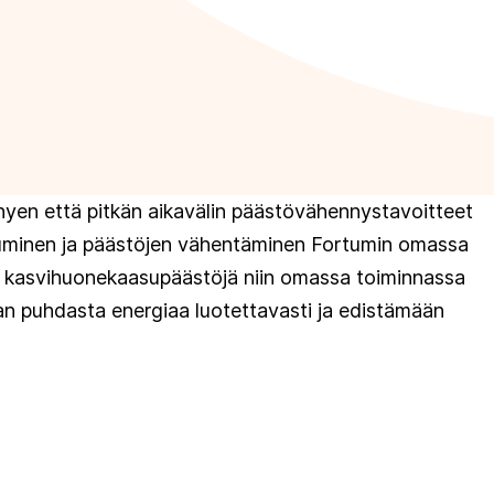
hyen että pitkän aikavälin päästövähennystavoitteet
uopuminen ja päästöjen vähentäminen Fortumin omassa
ä kasvihuonekaasupäästöjä niin omassa toiminnassa
aan puhdasta energiaa luotettavasti ja edistämään