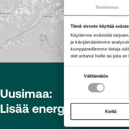
Suostumus
Tämä sivusto käyttää eväste
Käytämme evästeitä tarjoama
ja kävijämäärämme analysoim
kumppaneillemme tietoja siitä
olet antanut heille tai joita o
Suostumuksen
Välttämätön
valinta
Uusimaa:
Lisää energia-alan vast
Kiellä