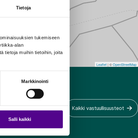
Tietoja
 ominaisuuksien tukemiseen
tiikka-alan
ietoja muihin tietoihin, joita
Leaflet
| ©
OpenStreetMap
Markkinointi
Kaikki vastuullisuusteot
Salli kaikki