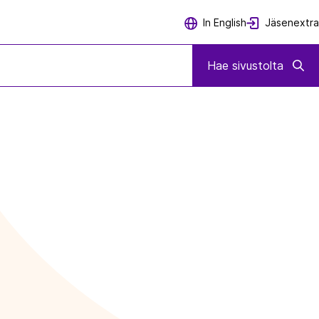
Jäsenextra
In English
I) -ALOITTEEN MUKAISET PÄÄSTÖVÄHENNYSTAVOITTEET
Hae sivustolta