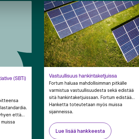
Vastuullisuus hankintaketjuissa
iative (SBTi)
Fortum haluaa mahdollisimman pitkälle
varmistua vastuullisuudesta sekä edistää
sitä hankintaketjuissaan. Fortum edistää
oitteensa
tätä käytännössä erityisesti toimittajien
Hanketta toteutetaan myös muissa
lastandardia.
eettisillä toimintaperiaatteilla, joihin
sijainneissa.
lyhyen että
kaikkien toimittajien edellytetään
 muissa
sitoutuvan kirjallisesti, sekä
sekä
Lue lisää hankkeesta
kvalifiointiprosessilla että auditoinneilla.
piteistä