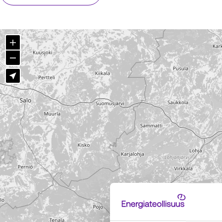
Zoom in
Zoom out
Näytä sijaintini