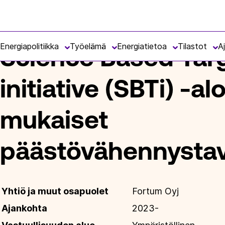
Siirry
Energiateollisuus
suoraan
ETUSIVU
ENERGIATIETOA
VASTUULLISUUS
VASTU
sisältöön
Energiapolitiikka
Työelämä
Energiatietoa
Tilastot
A
Science Based Tar
initiative (SBTi) -al
mukaiset
päästövähennystav
Yhtiö ja muut osapuolet
Fortum Oyj
Ajankohta
2023-