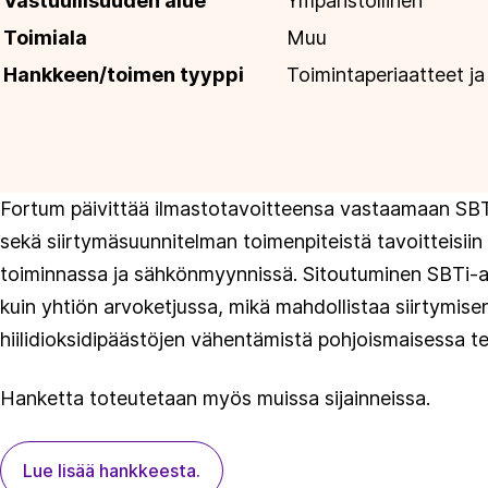
Vastuullisuuden alue
Ympäristöllinen
Toimiala
Muu
Hankkeen/toimen tyyppi
Toimintaperiaatteet ja
Fortum päivittää ilmastotavoitteensa vastaamaan SBTi:
sekä siirtymäsuunnitelman toimenpiteistä tavoitteisi
toiminnassa ja sähkönmyynnissä. Sitoutuminen SBTi-a
kuin yhtiön arvoketjussa, mikä mahdollistaa siirtymis
hiilidioksidipäästöjen vähentämistä pohjoismaisessa te
Hanketta toteutetaan myös muissa sijainneissa.
Lue lisää hankkeesta.