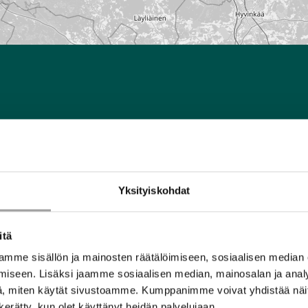
uullisuustekoja.
Yksityiskohdat
itä
mme sisällön ja mainosten räätälöimiseen, sosiaalisen median
iseen. Lisäksi jaamme sosiaalisen median, mainosalan ja analy
, miten käytät sivustoamme. Kumppanimme voivat yhdistää näitä t
n kerätty, kun olet käyttänyt heidän palvelujaan.