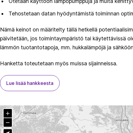
Otetaan käyttöön lämpöpumppuja ja muita kehittyv
Tehostetaan datan hyödyntämistä toiminnan optimoi
Nämä keinot on määritelty tällä hetkellä potentiaalisim
päivitetään, jos toimintaympäristö tai käytettävissä 
lämmön tuotantotapoja, mm. hukkalämpöjä ja sähköön p
Hanketta toteutetaan myös muissa sijainneissa.
Lue lisää hankkeesta
Zoom in
Zoom out
Näytä sijaintini