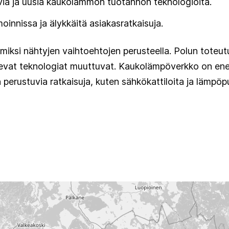
iä ja uusia kaukolämmön tuotannon teknologioita.
nnissa ja älykkäitä asiakasratkaisuja.
miksi nähtyjen vaihtoehtojen perusteella. Polun toteutu
olevat teknologiat muuttuvat. Kaukolämpöverkko on ene
erustuvia ratkaisuja, kuten sähkökattiloita ja lämpö