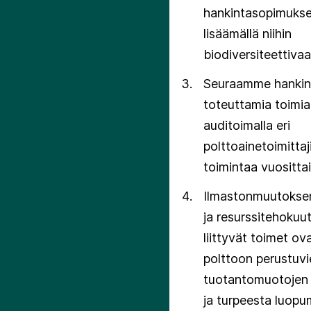
seuraamme tavoitteemme ed
hankintasopimuk
lisäämällä niihin
biodiversiteettivaa
Seuraamme hankin
toteuttamia toimia
auditoimalla eri
polttoainetoimittaj
toimintaa vuosittai
Ilmastonmuutoksen 
ja resurssitehokuu
liittyvät toimet ov
polttoon perustuv
tuotantomuotojen 
ja turpeesta luopu