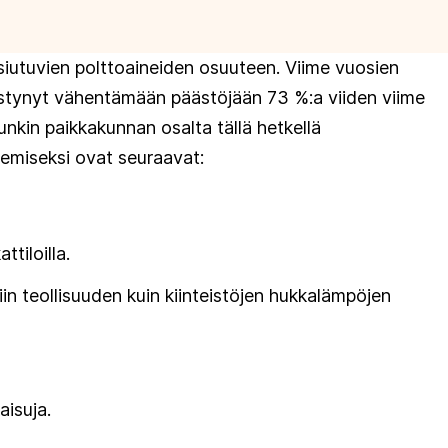
usiutuvien polttoaineiden osuuteen. Viime vuosien
 pystynyt vähentämään päästöjään 73 %:a viiden viime
nkin paikkakunnan osalta tällä hetkellä
semiseksi ovat seuraavat:
tiloilla.
n teollisuuden kuin kiinteistöjen hukkalämpöjen
isuja.