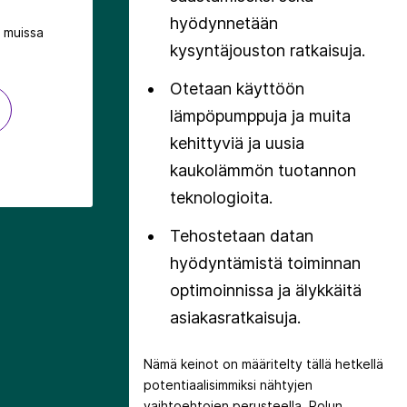
hyödynnetään
 muissa
kysyntäjouston ratkaisuja.
Otetaan käyttöön
lämpöpumppuja ja muita
kehittyviä ja uusia
kaukolämmön tuotannon
teknologioita.
Tehostetaan datan
hyödyntämistä toiminnan
optimoinnissa ja älykkäitä
asiakasratkaisuja.
Nämä keinot on määritelty tällä hetkellä
potentiaalisimmiksi nähtyjen
vaihtoehtojen perusteella. Polun