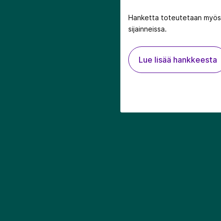
Hanketta toteutetaan myös
sijainneissa.
Lue lisää hankkeesta