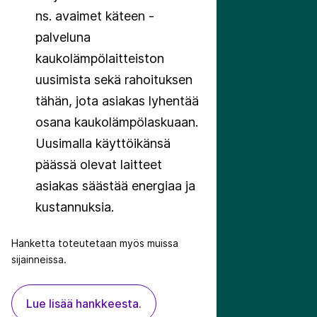
ns. avaimet käteen -
palveluna
kaukolämpölaitteiston
uusimista sekä rahoituksen
tähän, jota asiakas lyhentää
osana kaukolämpölaskuaan.
Uusimalla käyttöikänsä
päässä olevat laitteet
asiakas säästää energiaa ja
kustannuksia.
Hanketta toteutetaan myös muissa
sijainneissa.
Lue lisää hankkeesta.