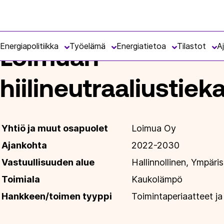
Siirry
Energiateollisuus
suoraan
ETUSIVU
ENERGIATIETOA
VASTUULLISUUS
VASTU
sisältöön
Energiapolitiikka
Työelämä
Energiatietoa
Tilastot
A
Loimuan
hiilineutraaliustiek
Yhtiö ja muut osapuolet
Loimua Oy
Ajankohta
2022-2030
Vastuullisuuden alue
Hallinnollinen, Ympäris
Toimiala
Kaukolämpö
Hankkeen/toimen tyyppi
Toimintaperiaatteet ja