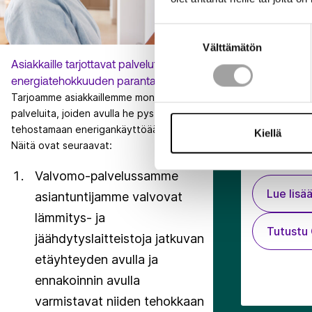
Suostumuksen
Välttämätön
valinta
Asiakkaille tarjottavat palvelut
Auttamisen i
energiatehokkuuden parantamiseksi
Toteutamme 
Tarjoamme asiakkaillemme monipuolisia
auttamisen i
palveluita, joiden avulla he pystyvät
auttamisen 
tehostamaan enerigankäyttöään.
Kiellä
Tempauksilla
Hanketta to
Näitä ovat seuraavat:
järjestöjä he
sijainneissa.
kuten keräyks
Valvomo-palvelussamme
kesätapahtum
Lue lisä
asiantuntijamme valvovat
lämmitys- ja
Tutust
jäähdytyslaitteistoja jatkuvan
etäyhteyden avulla ja
ennakoinnin avulla
varmistavat niiden tehokkaan