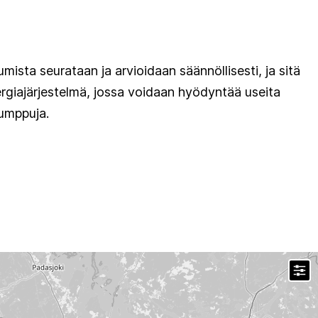
mista seurataan ja arvioidaan säännöllisesti, ja sitä
rgiajärjestelmä, jossa voidaan hyödyntää useita
pumppuja.
T