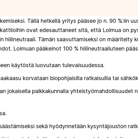
emiseksi. Tällä hetkellä yritys pääsee jo n. 90 %:iin u
biokattiloihin ovat edesauttaneet sitä, että Loimua on
hiilineutraali. Tämän saavuttamiseksi on määritelty ku
hdot. Loimuan pääkeinot 100 % hiilineutraaliuteen pää
peen käytöstä luovutaan tulevaisuudessa.
kaasu korvataan biopohjaisilla ratkaisuilla tai sähkökat
 jokaisella paikkakunnalla yhteistyömahdollisuudet nii
sa.
säästämiseksi sekä hyödynnetään kysyntäjouston ratka