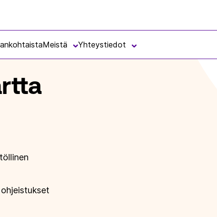
ULLISUUSHANKKEET
LOIMUAN HIILINEUTRAALIUSTIEKARTTA
jankohtaista
Meistä
Yhteystiedot
artta
töllinen
 ohjeistukset