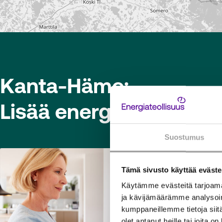
Kanta-Häme:
Lisää energia-alan vast
Suostumus
Tämä sivusto käyttää eväste
Käytämme evästeitä tarjoama
ja kävijämäärämme analysoim
kumppaneillemme tietoja siitä
olet antanut heille tai joita o