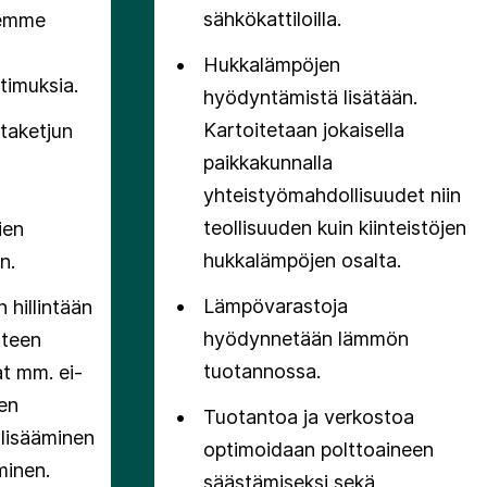
istymistä:
sähkökattiloilla.
semme
hiilineutraaliuteen pääsemiseksi ovat
seuraavat:
Hukkalämpöjen
timuksia.
hyödyntämistä lisätään.
Kartoitetaan jokaisella
taketjun
paikkakunnalla
yhteistyömahdollisuudet niin
teollisuuden kuin kiinteistöjen
ien
hukkalämpöjen osalta.
n.
Lämpövarastoja
hillintään
hyödynnetään lämmön
tteen
tuotannossa.
at mm. ei-
ien
Tuotantoa ja verkostoa
lisääminen
optimoidaan polttoaineen
minen.
säästämiseksi sekä