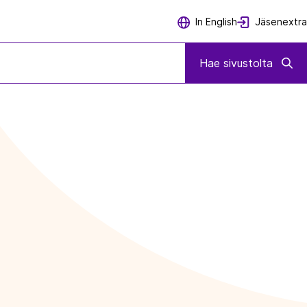
Jäsenextra
In English
Hae sivustolta