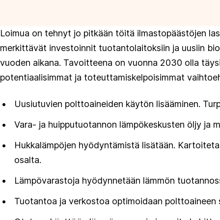
Loimua on tehnyt jo pitkään töitä ilmastopäästöjen lask
merkittävät investoinnit tuotantolaitoksiin ja uusiin 
vuoden aikana. Tavoitteena on vuonna 2030 olla täysin 
potentiaalisimmat ja toteuttamiskelpoisimmat vaihtoe
Uusiutuvien polttoaineiden käytön lisääminen. Tur
Vara- ja huipputuotannon lämpökeskusten öljy ja maa
Hukkalämpöjen hyödyntämistä lisätään. Kartoitetaan
osalta.
Lämpövarastoja hyödynnetään lämmön tuotannos
Tuotantoa ja verkostoa optimoidaan polttoaineen 