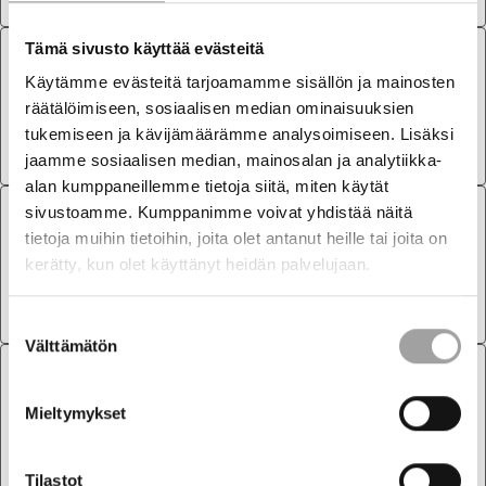
Tämä sivusto käyttää evästeitä
LAUSUNNOT
2.7.2026
Käytämme evästeitä tarjoamamme sisällön ja mainosten
räätälöimiseen, sosiaalisen median ominaisuuksien
Lausunto ulkomaisten sijoitusten
tukemiseen ja kävijämäärämme analysoimiseen. Lisäksi
seurannasta ja lupamenettelyistä
jaamme sosiaalisen median, mainosalan ja analytiikka-
alan kumppaneillemme tietoja siitä, miten käytät
sivustoamme. Kumppanimme voivat yhdistää näitä
LAUSUNNOT
1.7.2026
tietoja muihin tietoihin, joita olet antanut heille tai joita on
kerätty, kun olet käyttänyt heidän palvelujaan.
Finnish Energy response on Nature
Directives – Targeted survey Stress test
Suostumuksen
Välttämätön
valinta
LAUSUNNOT
26.6.2026
Mieltymykset
Lausunto: Väliaikainen poikkeaminen
vesivoimalaitoksen lupamääräyksistä
Tilastot