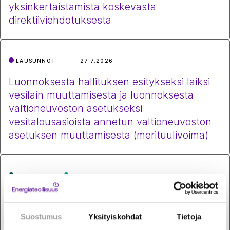
yksinkertaistamista koskevasta
direktiiviehdotuksesta
LAUSUNNOT
27.7.2026
Luonnoksesta hallituksen esitykseksi laiksi
vesilain muuttamisesta ja luonnoksesta
valtioneuvoston asetukseksi
vesitalousasioista annetun valtioneuvoston
asetuksen muuttamisesta (merituulivoima)
TIEDOTTEET
UUTISET
17.7.2026
Komissio haluaa sähköistää Euroopan
Suomen esimerkkiä noudattaen –
Suostumus
Yksityiskohdat
Tietoja
päästökauppa on tähän paras ohjauskeino