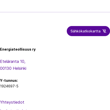
seuraavan
s
sivutuksen
ä
sisältö
l
l
ö
Sähkökatkokartta
Energiateollisuus
n
s
Energiateollisuus ry
i
v
Eteläranta 10,
u
00130 Helsinki
t
u
Y-tunnus:
s
1924697-5
Yhteystiedot