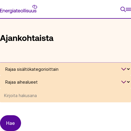
Siirry
Energiateollisuus
suoraan
ETUSIVU
SUOSITUKSET JA OHJEET
sisältöön
Ajankohtaista
Rajaa
sisältökategorioittain
Rajaa
aihealueet
Rajaa
sisältöjä
hakusanalla
Hae