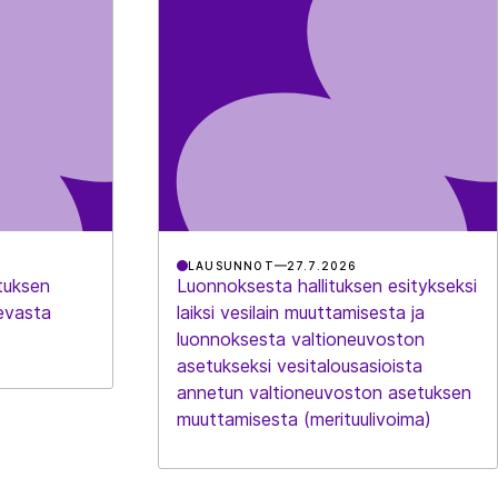
LAUSUNNOT
27.7.2026
tuksen
Luonnoksesta hallituksen esitykseksi
evasta
laiksi vesilain muuttamisesta ja
luonnoksesta valtioneuvoston
asetukseksi vesitalousasioista
annetun valtioneuvoston asetuksen
muuttamisesta (merituulivoima)