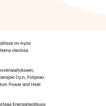
piirissä on myös
ohteena olevissa
nvoimalaitokseen,
Kemijoki Oy:n, Pohjolan
Fortum Power and Heat
oteaa Energiateollisuus