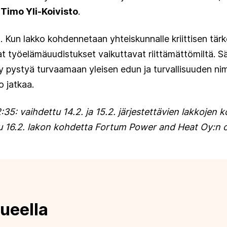
a
Timo Yli-Koivisto
.
u. Kun lakko kohdennetaan yhteiskunnalle kriittisen tär
at työelämäuudistukset vaikuttavat riittämättömiltä. 
yy pystyä turvaamaan yleisen edun ja turvallisuuden nim
o jatkaa.
:35: vaihdettu 14.2. ja 15.2. järjestettävien lakkojen 
tu 16.2. lakon kohdetta Fortum Power and Heat Oy:n o
ueella