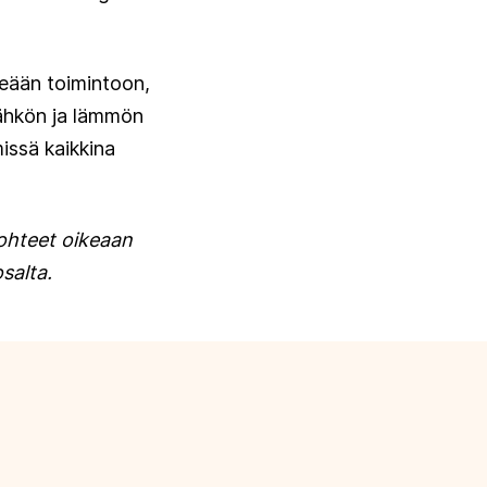
keään toimintoon,
Sähkön ja lämmön
issä kaikkina
kohteet oikeaan
salta.