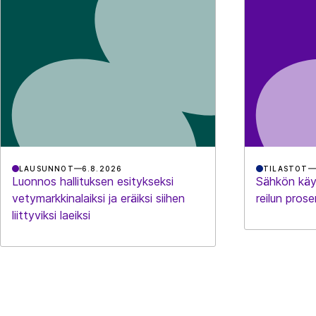
LAUSUNNOT
6.8.2026
TILASTOT
Luonnos hallituksen esitykseksi
Sähkön käy
vetymarkkinalaiksi ja eräiksi siihen
reilun prose
liittyviksi laeiksi