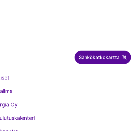
Sähkökatkokartta
iset
ailma
rgia Oy
lutuskalenteri