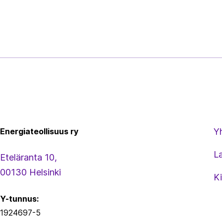
Energiateollisuus
Energiateollisuus ry
Y
L
Eteläranta 10,
00130 Helsinki
Ki
Y-tunnus:
1924697-5