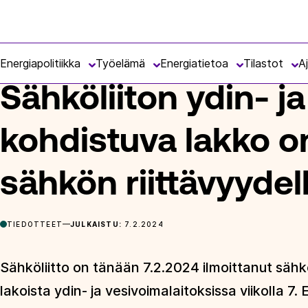
Siirry
Energiateollisuus
suoraan
ETUSIVU
ARTIKKELIT
SÄHKÖLIITON YDIN- JA VESIVOIM
sisältöön
Energiapolitiikka
Työelämä
Energiatietoa
Tilastot
A
Sähköliiton ydin- j
kohdistuva lakko on
sähkön riittävyydell
TIEDOTTEET
JULKAISTU:
7.2.2024
Sähköliitto on tänään 7.2.2024 ilmoittanut sähk
lakoista ydin- ja vesivoimalaitoksissa viikolla 7. 