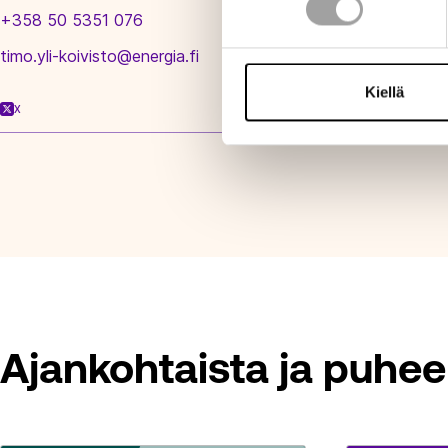
+358 50 5351 076
timo.yli-koivisto@energia.fi
Kiellä
X
Ajankohtaista ja puhee