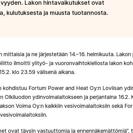
tävyyden. Lakon hintavaikutukset ovat
ta, kulutuksesta ja muusta tuotannosta.
mittaisia ja ne järjestetään 14.–16. helmikuuta. Lakon 
öliitto ilmoitti ylityö- ja vuoronvaihtokiellosta lakon k
 15.2. klo 23.59 välisenä aikana.
kko kohdistuu Fortum Power and Heat Oy:n Loviisan ydi
:n Olkiluodon ydinvoimalaitokseen ja perjantaina 16.2. 
aakson Voima Oy:n kaikkiin vesivoimalaitoksiin sekä 
vesivoimalaitoksiin.
met ovat täysin vastuuttomia ja ennennäkemättömiä”, t