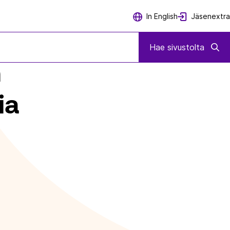
Jäsenextra
In English
RIITTÄVYYDELLÄ JA HINNALLA
Hae sivustolta
n
ia