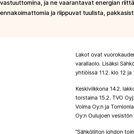
vastuuttomina, ja ne vaarantavat energian riit
ennakoimattomia ja riippuvat tuulista, pakkasis
Lakot ovat vuorokauden 
varallaolo. Lisäksi Sähk
yhtiöissä 11.2. klo 12 ja
Keskiviikkona 14.2. la
torstaina 15.2. TVO Oyj
Voima Oy:n ja Tornionl
Oy:n Oulujoen vesistön 
”Sähköliiton johdon toi