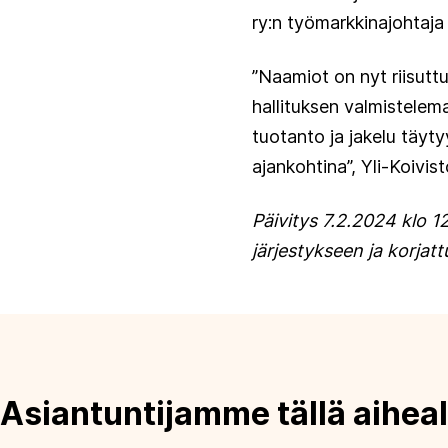
ry:n työmarkkinajohtaj
”Naamiot on nyt riisutt
hallituksen valmistelem
tuotanto ja jakelu täyt
ajankohtina”, Yli-Koivist
Päivitys 7.2.2024 klo 12
järjestykseen
ja korjat
Asiantuntijamme tällä aiheal