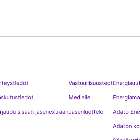
hteystiedot
Vastuullisuusteot
Energiauut
askutustiedot
Medialle
Energiama
rjaudu sisään jäsenextraan
Jäsenluettelo
Adato Ene
Adaton kou