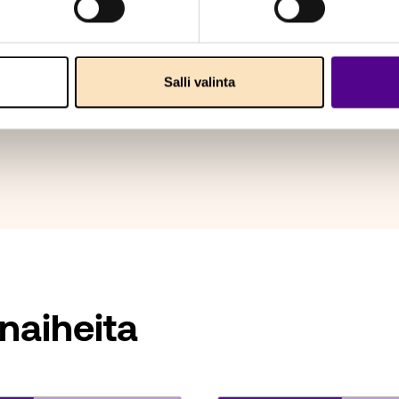
Salli valinta
naiheita