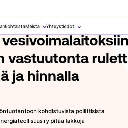
ALAITOKSIIN KOHDISTUVA LAKKO ON VASTUUTONTA RULETTIA SÄHKÖN 
jankohtaista
Meistä
Yhteystiedot
a vesivoimalaitoksii
 vastuutonta rulett
ä ja hinnalla
öntuotantoon kohdistuvista poliittisista
Energiateollisuus ry pitää lakkoja