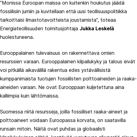
”Monissa Euroopan maissa on kuitenkin houkutus jäädä
fossiilisiin jumiin ja kuvitellaan että uusi teollisuuspolitiikka
tarkoittaisi ilmastotavoitteista joustamista”, toteaa
Energiateollisuuden toimitusjohtaja
Jukka Leskelä
huolestuneena.
Eurooppalainen tulevaisuus on rakennettava omien
resurssien varaan. Eurooppalainen kilpailukyky ja talous eivät
voi pitkällä aikavälillä rakentua edes ystävällisistä
kumppanimaista tuotujen fossiilisten polttoaineiden ja raaka-
aineiden varaan. Ne ovat Eurooppaan kuljetettuna aina
kalliimpia kuin lähtömaissa.
Suomessa niitä resursseja, joilla fossiiliset raaka-aineet ja
polttoaineet voidaan Euroopassa korvata, on saatavilla
runsain mitoin. Näitä ovat puhdas ja globaalisti