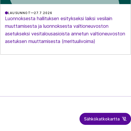
LAUSUNNOT
27.7.2026
Luonnoksesta hallituksen esitykseksi laiksi vesilain
muuttamisesta ja luonnoksesta valtioneuvoston
asetukseksi vesitalousasioista annetun valtioneuvoston
asetuksen muuttamisesta (merituulivoima)
Sähkökatkokartta
Energiateollisuus