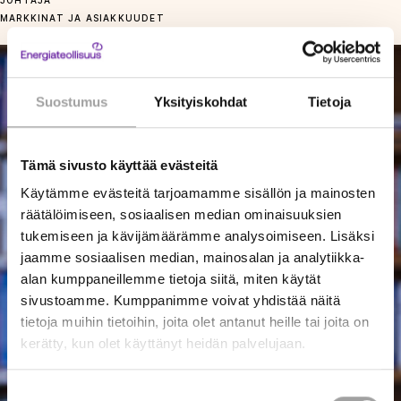
MARKKINAT JA ASIAKKUUDET
Suostumus
Yksityiskohdat
Tietoja
Tämä sivusto käyttää evästeitä
Käytämme evästeitä tarjoamamme sisällön ja mainosten
räätälöimiseen, sosiaalisen median ominaisuuksien
tukemiseen ja kävijämäärämme analysoimiseen. Lisäksi
jaamme sosiaalisen median, mainosalan ja analytiikka-
alan kumppaneillemme tietoja siitä, miten käytät
sivustoamme. Kumppanimme voivat yhdistää näitä
tietoja muihin tietoihin, joita olet antanut heille tai joita on
kerätty, kun olet käyttänyt heidän palvelujaan.
Suostumuksen