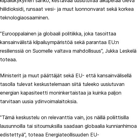
kilpailukykyinen sähkö, kestävää uusiutuvaa alkuperää oleva
hiilidioksidi, runsaat vesi- ja muut luonnonvarat sekä korkea
teknologiaosaaminen.
”Eurooppalainen ja globaali politiikka, joka tasoittaa
kansainvälistä kilpailuympäristöä sekä parantaa EU:n
resilienssiä on Suomelle valtava mahdollisuus”, Jukka Leskelä
toteaa.
Ministerit ja muut päättäjät sekä EU- että kansainvälisellä
tasolla tulevat keskustelemaan siitä tuleeko uusiutuvan
energian kapasiteetti moninkertaistaa ja kuinka paljon
tarvitaan uusia ydinvoimalaitoksia.
”Tämä keskustelu on relevanttia vain, jos näillä poliittisilla
lausunnoilla tai sitoumuksilla saadaan globaalia kunnianhimoa
edistettyä”, toteaa Energiateollisuuden EU-