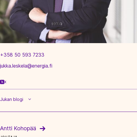
+358 50 593 7233
jukka.leskela@energia.fi
X
Jukan blogi
Antti Kohopää
JOHTAJA