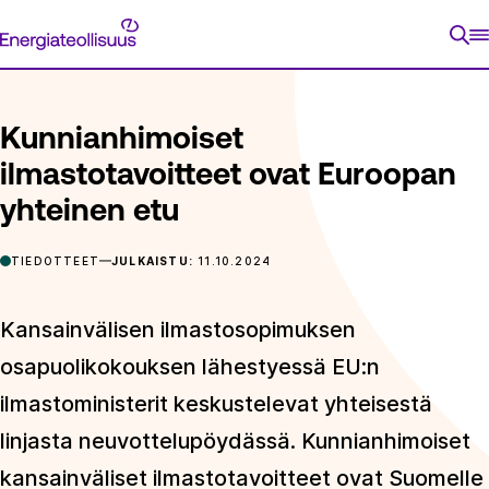
Siirry
Energiateollisuus
suoraan
ETUSIVU
ARTIKKELIT
KUNNIANHIMOISET ILMASTOTAVOI
sisältöön
Kunnianhimoiset
ilmastotavoitteet ovat Euroopan
yhteinen etu
TIEDOTTEET
JULKAISTU:
11.10.2024
Kansainvälisen ilmastosopimuksen
osapuolikokouksen lähestyessä EU:n
ilmastoministerit keskustelevat yhteisestä
linjasta neuvottelupöydässä. Kunnianhimoiset
kansainväliset ilmastotavoitteet ovat Suomelle