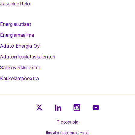
Jäsenluettelo
Energiauutiset
Energiamaailma
Adato Energia Oy
Adaton koulutuskalenteri
Sähköverkkoextra
Kaukolämpöextra
E
E
E
E
n
Tietosuoja
n
n
n
e
e
e
e
Ilmoita rikkomuksesta