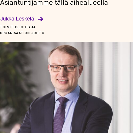
Asiantuntijamme tällä aihealueella
Jukka Leskelä
TOIMITUSJOHTAJA
ORGANISAATION JOHTO