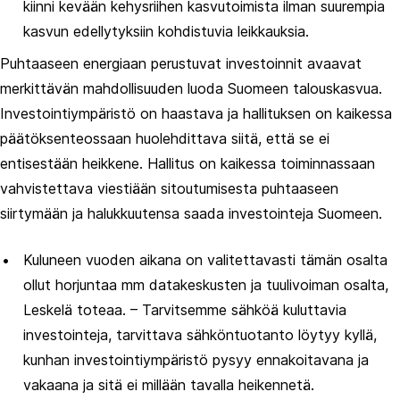
kiinni kevään kehysriihen kasvutoimista ilman suurempia
kasvun edellytyksiin kohdistuvia leikkauksia.
Puhtaaseen energiaan perustuvat investoinnit avaavat
merkittävän mahdollisuuden luoda Suomeen talouskasvua.
Investointiympäristö on haastava ja hallituksen on kaikessa
päätöksenteossaan huolehdittava siitä, että se ei
entisestään heikkene. Hallitus on kaikessa toiminnassaan
vahvistettava viestiään sitoutumisesta puhtaaseen
siirtymään ja halukkuutensa saada investointeja Suomeen.
Kuluneen vuoden aikana on valitettavasti tämän osalta
ollut horjuntaa mm datakeskusten ja tuulivoiman osalta,
Leskelä toteaa. – Tarvitsemme sähköä kuluttavia
investointeja, tarvittava sähköntuotanto löytyy kyllä,
kunhan investointiympäristö pysyy ennakoitavana ja
vakaana ja sitä ei millään tavalla heikennetä.