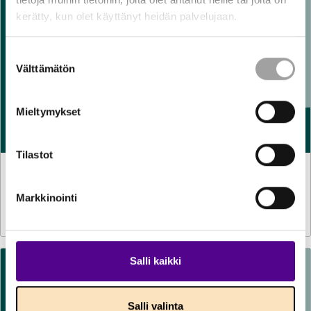
kerätty, kun olet käyttänyt heidän palvelujaan.
Suostumuksen
Välttämätön
valinta
Mieltymykset
Tilastot
LAUSUNNOT
6.8.2026
Luonnos hallituksen esitykseksi vetymarkkinalaiksi ja
Markkinointi
eräiksi siihen liittyviksi laeiksi
Salli kaikki
Salli valinta