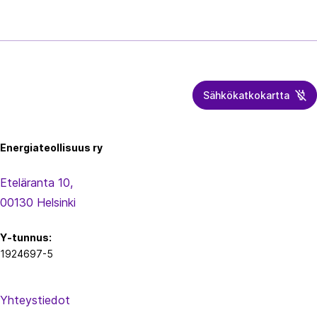
Sähkökatkokartta
Energiateollisuus
Energiateollisuus ry
Eteläranta 10,
00130 Helsinki
Y-tunnus:
1924697-5
Yhteystiedot