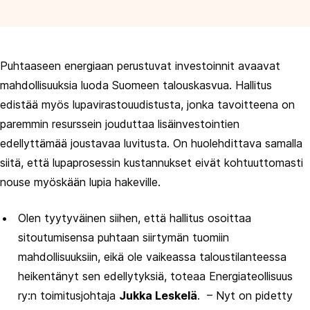
Puhtaaseen energiaan perustuvat investoinnit avaavat
mahdollisuuksia luoda Suomeen talouskasvua. Hallitus
edistää myös lupavirastouudistusta, jonka tavoitteena on
paremmin resurssein jouduttaa lisäinvestointien
edellyttämää joustavaa luvitusta. On huolehdittava samalla
siitä, että lupaprosessin kustannukset eivät kohtuuttomasti
nouse myöskään lupia hakeville.
Olen tyytyväinen siihen, että hallitus osoittaa
sitoutumisensa puhtaan siirtymän tuomiin
mahdollisuuksiin, eikä ole vaikeassa taloustilanteessa
heikentänyt sen edellytyksiä, toteaa Energiateollisuus
ry:n toimitusjohtaja
Jukka Leskelä
. – Nyt on pidetty