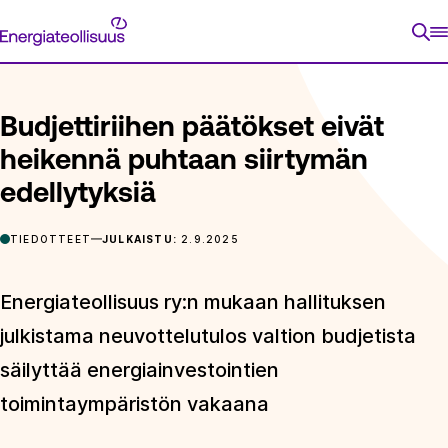
Siirry
Energiateollisuus
suoraan
ETUSIVU
ARTIKKELIT
BUDJETTIRIIHEN PÄÄTÖKSET EIVÄ
sisältöön
Budjettiriihen päätökset eivät
heikennä puhtaan siirtymän
edellytyksiä
TIEDOTTEET
JULKAISTU:
2.9.2025
Energiateollisuus ry:n mukaan hallituksen
julkistama neuvottelutulos valtion budjetista
säilyttää energiainvestointien
toimintaympäristön vakaana