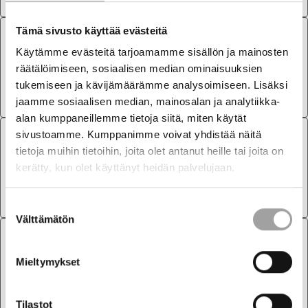
Tämä sivusto käyttää evästeitä
LAUSUNNOT
2.7.2026
Käytämme evästeitä tarjoamamme sisällön ja mainosten
räätälöimiseen, sosiaalisen median ominaisuuksien
Lausunto ulkomaisten sijoitusten
tukemiseen ja kävijämäärämme analysoimiseen. Lisäksi
seurannasta ja lupamenettelyistä
jaamme sosiaalisen median, mainosalan ja analytiikka-
alan kumppaneillemme tietoja siitä, miten käytät
sivustoamme. Kumppanimme voivat yhdistää näitä
LAUSUNNOT
1.7.2026
tietoja muihin tietoihin, joita olet antanut heille tai joita on
kerätty, kun olet käyttänyt heidän palvelujaan.
Finnish Energy response on Nature
Directives – Targeted survey Stress test
Suostumuksen
Välttämätön
valinta
LAUSUNNOT
26.6.2026
Mieltymykset
Lausunto: Väliaikainen poikkeaminen
vesivoimalaitoksen lupamääräyksistä
Tilastot