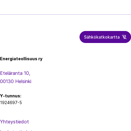
seuraavan
s
sivutuksen
ä
sisältö
l
l
ö
Sähkökatkokartta
Energiateollisuus
n
s
Energiateollisuus ry
i
v
Eteläranta 10,
u
00130 Helsinki
t
u
Y-tunnus:
s
1924697-5
Yhteystiedot