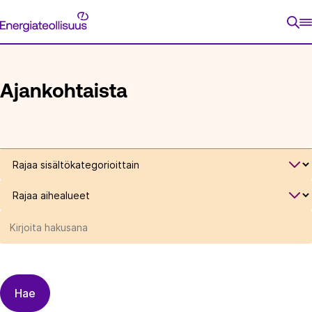
Siirry
Energiateollisuus
suoraan
ETUSIVU
sisältöön
Ajankohtaista
Rajaa
sisältökategorioittain
Rajaa
aihealueet
Rajaa
sisältöjä
hakusanalla
Hae