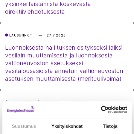
yksinkertaistamista koskevasta
direktiiviehdotuksesta
LAUSUNNOT
27.7.2026
Luonnoksesta hallituksen esitykseksi laiksi
vesilain muuttamisesta ja luonnoksesta
valtioneuvoston asetukseksi
vesitalousasioista annetun valtioneuvoston
asetuksen muuttamisesta (merituulivoima)
TIEDOTTEET
UUTISET
17.7.2026
Komissio haluaa sähköistää Euroopan
Suomen esimerkkiä noudattaen –
Suostumus
Yksityiskohdat
Tietoja
päästökauppa on tähän paras ohjauskeino