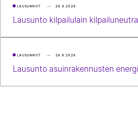
LAUSUNNOT
26.6.2026
Lausunto kilpailulain kilpailuneutr
LAUSUNNOT
26.6.2026
Lausunto asuinrakennusten energ
S
i
s