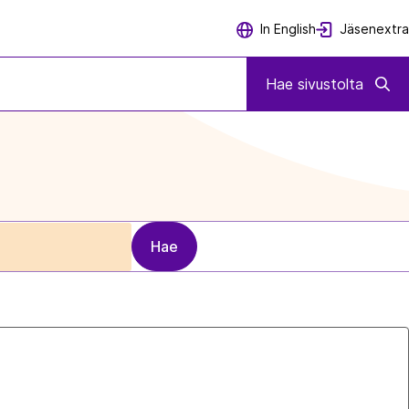
Jäsenextra
In English
Hae sivustolta
Hae