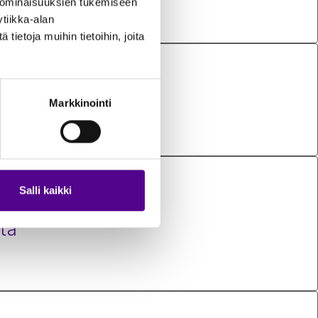
 ominaisuuksien tukemiseen
tiikka-alan
ietoja muihin tietoihin, joita
Markkinointi
test
Salli kaikki
tä