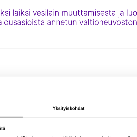
si laiksi vesilain muuttamisesta ja l
alousasioista annetun valtioneuvosto
opan Suomen esimerkkiä noudattaen –
Yksityiskohdat
itä