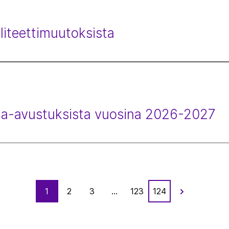
aliteettimuutoksista
ia-avustuksista vuosina 2026-2027
1
2
3
...
123
124
Näytä
seuraavan
sivutuksen