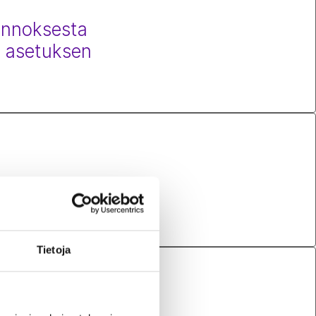
uonnoksesta
n asetuksen
 päästökauppa on
Tietoja