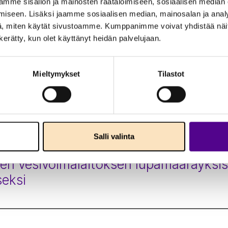
seurannasta ja lupamenettelyistä
mme sisällön ja mainosten räätälöimiseen, sosiaalisen median
iseen. Lisäksi jaamme sosiaalisen median, mainosalan ja analy
, miten käytät sivustoamme. Kumppanimme voivat yhdistää näitä t
n kerätty, kun olet käyttänyt heidän palvelujaan.
Mieltymykset
Tilastot
 Directives – Targeted survey Stress 
Salli valinta
nen vesivoimalaitoksen lupamääräyksis
seksi