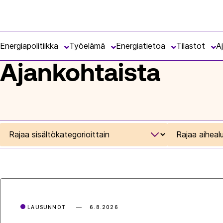
Siirry
Energiateollisuus
suoraan
ETUSIVU
sisältöön
Energiapolitiikka
Työelämä
Energiatietoa
Tilastot
A
Ajankohtaista
Rajaa
Rajaa
sisältökategorioittain
aihealueet
LAUSUNNOT
6.8.2026