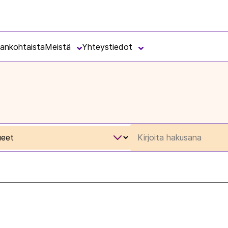
jankohtaista
Meistä
Yhteystiedot
Rajaa
sisältöjä
hakusanalla