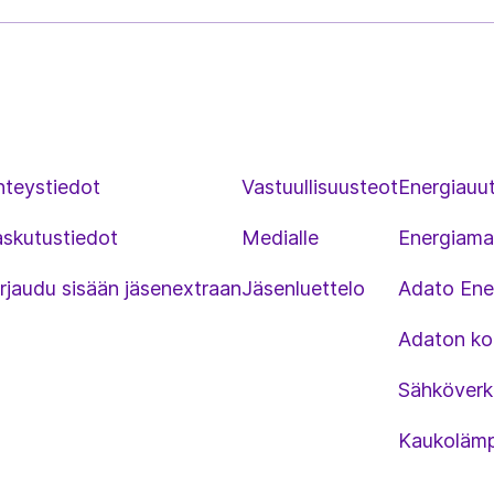
sisältö
hteystiedot
Vastuullisuusteot
Energiauut
askutustiedot
Medialle
Energiama
rjaudu sisään jäsenextraan
Jäsenluettelo
Adato Ene
Adaton kou
Sähköverk
Kaukolämp