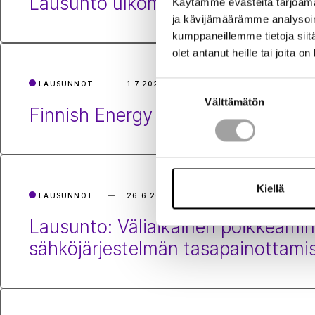
Lausunto ulkomaisten sijoitusten 
Käytämme evästeitä tarjoama
ja kävijämäärämme analysoim
kumppaneillemme tietoja siitä
olet antanut heille tai joita o
LAUSUNNOT
1.7.2026
Suostumuksen
Välttämätön
valinta
Finnish Energy response on Nature
Kiellä
LAUSUNNOT
26.6.2026
Lausunto: Väliaikainen poikkeami
sähköjärjestelmän tasapainottami