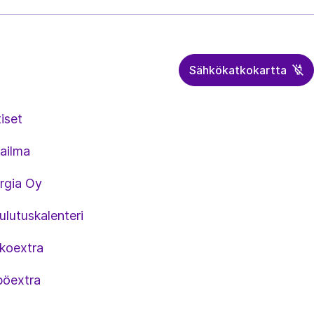
Sähkökatkokartta
iset
ailma
rgia Oy
lutuskalenteri
koextra
öextra