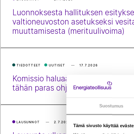
Luonnoksesta hallituksen esityksek
valtioneuvoston asetukseksi vesit
muuttamisesta (merituulivoima)
TIEDOTTEET
UUTISET
17.7.2026
Komissio haluaa sähköistää Euro
tähän paras ohjauskeino
Suostumus
LAUSUNNOT
2.7.2026
Tämä sivusto käyttää eväste