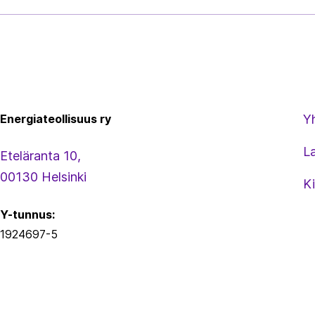
ä
l
l
ö
Energiateollisuus
n
s
Energiateollisuus ry
Y
i
L
v
Eteläranta 10,
u
00130 Helsinki
Ki
t
Y-tunnus:
u
1924697-5
s