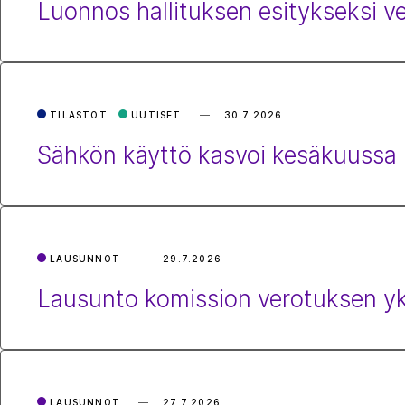
Luonnos hallituksen esitykseksi vety
TILASTOT
UUTISET
30.7.2026
Sähkön käyttö kasvoi kesäkuussa r
LAUSUNNOT
29.7.2026
Lausunto komission verotuksen yk
LAUSUNNOT
27.7.2026