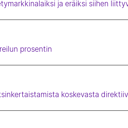
markkinalaiksi ja eräiksi siihen liittyv
eilun prosentin
sinkertaistamista koskevasta direktii