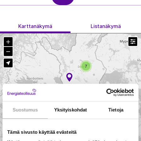
Karttanäkymä
Listanäkymä
T
Zoom in
Zoom out
Näytä sijaintini
7
34
Suostumus
Yksityiskohdat
Tietoja
Tämä sivusto käyttää evästeitä