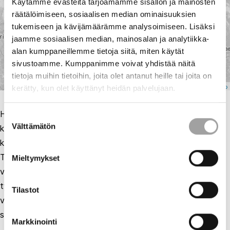
Käytämme evästeitä tarjoamamme sisällön ja mainosten
5
20
räätälöimiseen, sosiaalisen median ominaisuuksien
tukemiseen ja kävijämäärämme analysoimiseen. Lisäksi
jaamme sosiaalisen median, mainosalan ja analytiikka-
alan kumppaneillemme tietoja siitä, miten käytät
7
sivustoamme. Kumppanimme voivat yhdistää näitä
20
tietoja muihin tietoihin, joita olet antanut heille tai joita on
Leaflet
| ©
OpenStreetMap
kerätty, kun olet käyttänyt heidän palvelujaan.
Huomaathan, että kartta ei anna tasapainoista kuvaa
Suostumuksen
Välttämätön
kaikista energia-alan toimialoista. Osa tuotantomuodoista,
valinta
kuten ydinvoima, on jo entuudestaan vahvasti säänneltyä.
Tämä tarkoittaa, että kyseinen tuotantomuoto on lailla
Mieltymykset
velvoitettu tekemään enemmän vastuullisuuteen liittyvää
työtä. Näissä tapauksissa kaikkea tehtyä
Tilastot
vastuullisuustoimintaa ei luokitella vapaaehtoiseksi ja siten
se ei näy kartalla.
Markkinointi