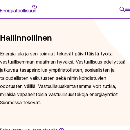
Siirry
Energiateollisuus
suoraan
ETUSIVU
ENERGIATIETOA
VASTUULLISUUS
VASTU
sisältöön
Hallinnollinen
Energia-ala ja sen toimijat tekevät päivittäistä työtä
vastuullisemman maailman hyväksi. Vastuullisuus edellyttää
jatkuvaa tasapainoilua ympäristöllisten, sosiaalisten ja
taloudellisten vaikutusten sekä niihin kohdistuvien
odotusten välillä. Vastuullisuuskartaltamme voit tutkia,
millaisia vapaaehtoisia vastuullisuustekoja energiayhtiöt
Suomessa tekevät.