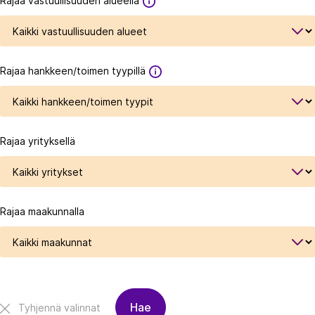
Rajaa vastuullisuuden alueella
Rajaa hankkeen/toimen tyypillä
Rajaa yrityksellä
Rajaa maakunnalla
Hae
Tyhjennä valinnat