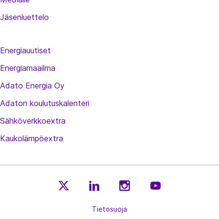
Jäsenluettelo
Energiauutiset
Energiamaailma
Adato Energia Oy
Adaton koulutuskalenteri
Sähköverkkoextra
Kaukolämpöextra
E
E
E
E
n
Tietosuoja
n
n
n