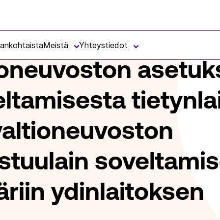
ASETUKSEKSI YDINVASTUULAIN SOVELTAMISESTA TIETYNLAISIIN YDINA
jankohtaista
Meistä
Yhteystiedot
ioneuvoston asetuk
ltamisesta tietynlai
valtioneuvoston
stuulain soveltami
riin ydinlaitoksen