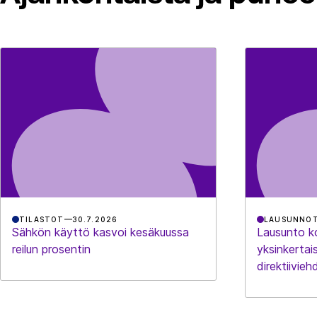
TILASTOT
30.7.2026
LAUSUNNO
Sähkön käyttö kasvoi kesäkuussa
Lausunto k
reilun prosentin
yksinkerta
direktiivie