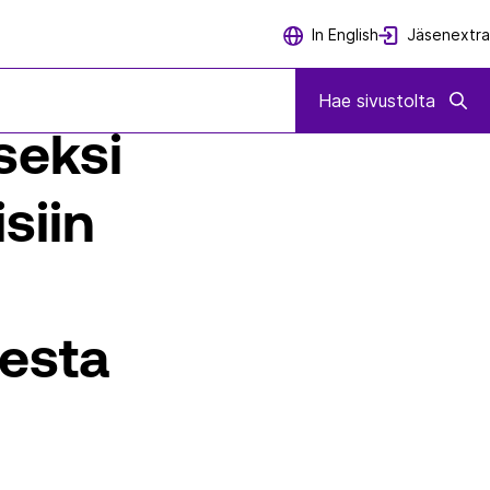
Jäsenextra
In English
INEISIIN SEKÄ VALTIONEUVOSTON ASETUKSEKSI YDINVASTUULAIN SOV
Hae sivustolta
seksi
siin
sesta