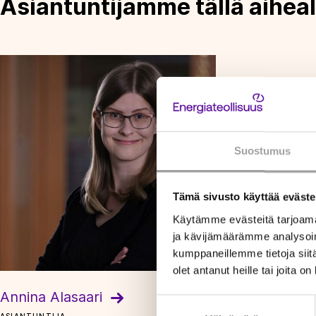
Asiantuntijamme tällä aiheal
Suostumus
Tämä sivusto käyttää eväste
Käytämme evästeitä tarjoama
ja kävijämäärämme analysoim
kumppaneillemme tietoja siitä
olet antanut heille tai joita o
Annina Alasaari
Suostumuksen