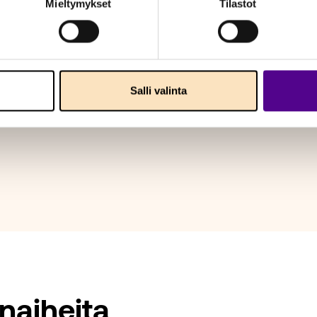
Mieltymykset
Tilastot
Salli valinta
naiheita