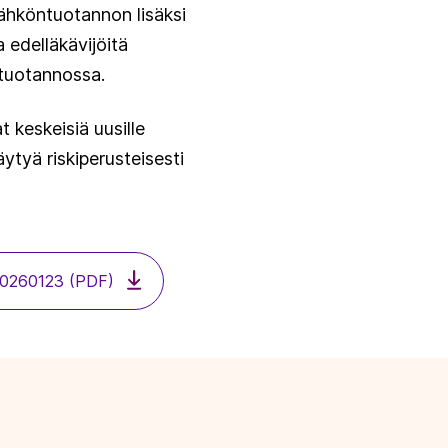
ähköntuotannon lisäksi
edelläkävijöitä
tuotannossa.
 keskeisiä uusille
tyä riskiperusteisesti
 20260123 (PDF)