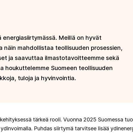
 energiasiirtymässä. Meillä on hyvät
a näin mahdollistaa teollisuuden prosessien,
set ja saavuttaa ilmastotavoitteemme sekä
alla houkuttelemme Suomeen teollisuuden
oja, tuloja ja hyvinvointia.
ä kehityksessä tärkeä rooli. Vuonna 2025 Suomessa tuo
n ydinvoimalla. Puhdas siirtymä tarvitsee lisää ydinene