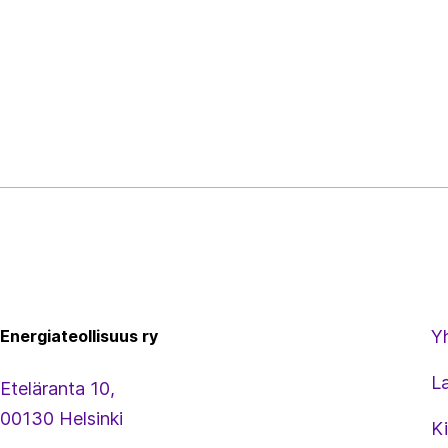
Energiateollisuus
Energiateollisuus ry
Y
L
Eteläranta 10,
00130 Helsinki
Ki