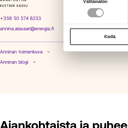
ASIANTUNTIJA
Välttämätön
valinta
KESTÄVÄ KASVU
+358 50 574 8233
annina.alasaari@energia.fi
Kiellä
Anninan toimenkuva
Anninan blogi
Ajankohtaista ja puhee