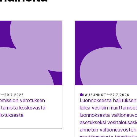
T
29.7.2026
LAUSUNNOT
27.7.2026
omission verotuksen
Luonnoksesta hallituksen
istamista koskevasta
laiksi vesilain muuttamise
hdotuksesta
luonnoksesta valtioneuv
asetukseksi vesitalousasi
annetun valtioneuvoston
muuttamisesta (merituuli