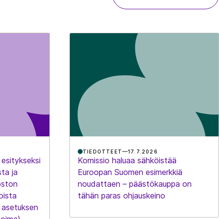
TIEDOTTEET
17.7.2026
 esitykseksi
Komissio haluaa sähköistää
sta ja
Euroopan Suomen esimerkkiä
oston
noudattaen – päästökauppa on
oista
tähän paras ohjauskeino
 asetuksen
voima)