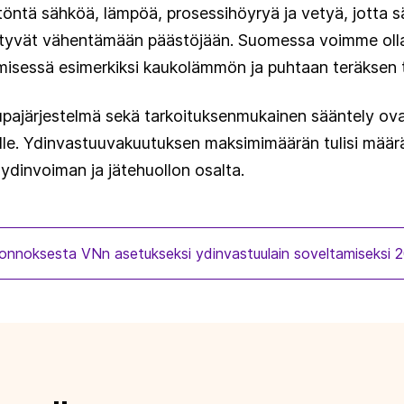
öntä sähköä, lämpöä, prosessihöyryä ja vetyä, jotta s
tyvät vähentämään päästöjään. Suomessa voimme olla 
isessä esimerkiksi kaukolämmön ja puhtaan teräksen 
upajärjestelmä sekä tarkoituksenmukainen sääntely ovat
lle. Ydinvastuuvakuutuksen maksimimäärän tulisi määräy
enydinvoiman ja jätehuollon osalta.
onnoksesta VNn asetukseksi ydinvastuulain soveltamiseksi