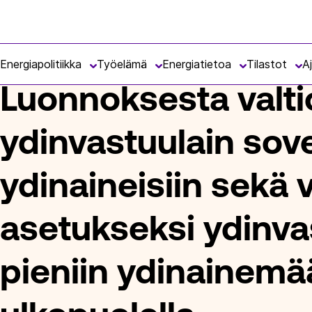
Siirry
Energiateollisuus
suoraan
ETUSIVU
ARTIKKELIT
LUONNOKSESTA VALTIONEUVOSTON 
sisältöön
Energiapolitiikka
Työelämä
Energiatietoa
Tilastot
A
Luonnoksesta valt
ydinvastuulain sove
ydinaineisiin sekä 
asetukseksi ydinva
pieniin ydinainemää