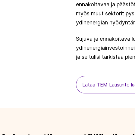
ennakoitavaa ja päästöt
myös muut sektorit pys
ydinenergian hyödyntäm
Sujuva ja ennakoitava l
ydinenergiainvestoinnei
ja se tulisi tarkistaa pi
Lataa TEM Lausunto lu