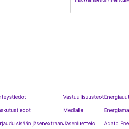
hteystiedot
Vastuullisuusteot
Energiauut
askutustiedot
Medialle
Energiama
rjaudu sisään jäsenextraan
Jäsenluettelo
Adato Ene