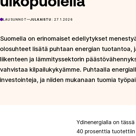
ulkopuolella
LAUSUNNOT
JULKAISTU:
27.1.2026
Suomella on erinomaiset edellytykset menestyä
olosuhteet lisätä puhtaan energian tuotantoa, j
liikenteen ja lämmityssektorin päästövähennyk
vahvistaa kilpailukykyämme. Puhtaalla energi
investointeja, ja niiden mukanaan tuomia työpaikk
Ydinenergialla on täss
40 prosenttia tuotettii