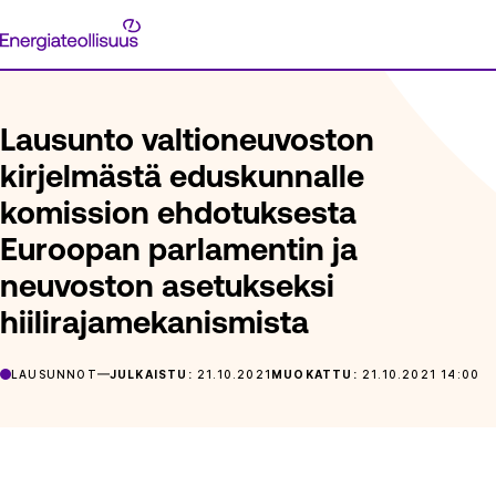
Siirry
Energiateollisuus
suoraan
ETUSIVU
ARTIKKELIT
LAUSUNTO VALTIONEUVOSTON KIR
sisältöön
Lausunto valtioneuvoston
kirjelmästä eduskunnalle
komission ehdotuksesta
Euroopan parlamentin ja
neuvoston asetukseksi
hiilirajamekanismista
LAUSUNNOT
JULKAISTU:
21.10.2021
MUOKATTU:
21.10.2021 14:00