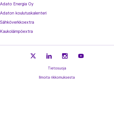
Adato Energia Oy
Adaton koulutuskalenteri
Sähköverkkoextra
Kaukolämpöextra
E
E
E
E
n
Tietosuoja
n
n
n
e
e
e
e
Ilmoita rikkomuksesta
r
r
r
r
g
g
g
g
Siirry
↑
i
i
i
i
takaisin
a
a
a
a
sivun
t
t
t
t