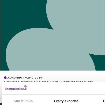
LAUSUNNOT
29.7.2026
Lausunto komission verotuksen yksinkertaistamista
koskevasta direktiiviehdotuksesta
Suostumus
Yksityiskohdat
T