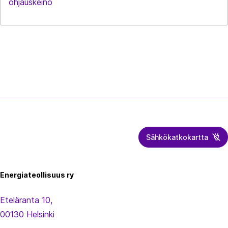
ohjauskeino
Sähkökatkokartta
Energiateollisuus
Energiateollisuus ry
Eteläranta 10,
00130 Helsinki