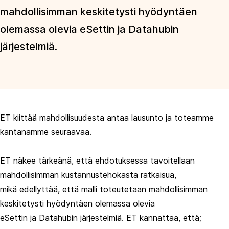
mahdollisimman keskitetysti hyödyntäen
olemassa olevia eSettin ja Datahubin
järjestelmiä.
ET kiittää mahdollisuudesta antaa lausunto ja toteamme
kantanamme seuraavaa.
ET näkee tärkeänä, että ehdotuksessa tavoitellaan
mahdollisimman kustannustehokasta ratkaisua,
mikä edellyttää, että malli toteutetaan mahdollisimman
keskitetysti hyödyntäen olemassa olevia
eSettin ja Datahubin järjestelmiä. ET kannattaa, että;