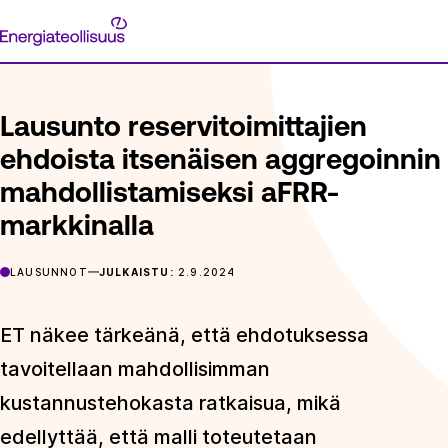
Siirry
Energiateollisuus
suoraan
ETUSIVU
ARTIKKELIT
LAUSUNTO RESERVITOIMITTAJIEN 
sisältöön
Lausunto reservitoimittajien
ehdoista itsenäisen aggregoinnin
mahdollistamiseksi aFRR-
markkinalla
LAUSUNNOT
JULKAISTU:
2.9.2024
ET näkee tärkeänä, että ehdotuksessa
tavoitellaan mahdollisimman
kustannustehokasta ratkaisua, mikä
edellyttää, että malli toteutetaan