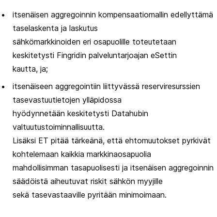
itsenäisen aggregoinnin kompensaatiomallin edellyttämä
taselaskenta ja laskutus
sähkömarkkinoiden eri osapuolille toteutetaan
keskitetysti Fingridin palveluntarjoajan eSettin
kautta, ja;
itsenäiseen aggregointiin liittyvässä reserviresurssien
tasevastuutietojen ylläpidossa
hyödynnetään keskitetysti Datahubin
valtuutustoiminnallisuutta.
Lisäksi ET pitää tärkeänä, että ehtomuutokset pyrkivät
kohtelemaan kaikkia markkinaosapuolia
mahdollisimman tasapuolisesti ja itsenäisen aggregoinnin
säädöistä aiheutuvat riskit sähkön myyjille
sekä tasevastaaville pyritään minimoimaan.