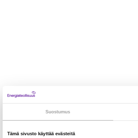
i
m
a
s
i
s
s
a
s
a
Suostumus
Tämä sivusto käyttää evästeitä