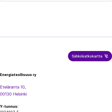
Sähkökatkokartta
Energiateollisuus
Energiateollisuus ry
Eteläranta 10,
00130 Helsinki
Y-tunnus: