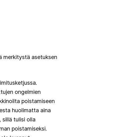
tä merkitystä asetuksen
oimitusketjussa.
ittujen ongelmien
kkinoilta poistamiseen
desta huolimatta aina
llä tulisi olla
lman poistamiseksi.