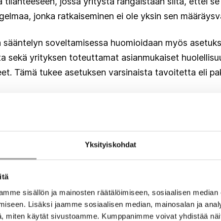
a tilanteeseen, jossa yritystä rangaistaan siitä, ettei s
gelmaa, jonka ratkaiseminen ei ole yksin sen määräysva
ä sääntelyn soveltamisessa huomioidaan myös asetuk
a sekä yrityksen toteuttamat asianmukaiset huolellisu
teet. Tämä tukee asetuksen varsinaista tavoitetta eli p
t viranomaisvaltuudet mahdollistavat merkittävän puu
uotteiden markkinoille saattamisen kieltäminen, markkino
 voivat johtaa huomattaviin taloudellisiin menetyksiin 
Yksityiskohdat
isia toimenpiteitä voidaan kohdistaa myös yrityksiin, 
ön vaan ovat pyrkineet asianmukaisesti hallitsemaan to
itä
i käyttää vain viimeisenä keinona.
mme sisällön ja mainosten räätälöimiseen, sosiaalisen median
iseen. Lisäksi jaamme sosiaalisen median, mainosalan ja analy
sjärjestelmän
, miten käytät sivustoamme. Kumppanimme voivat yhdistää näitä t