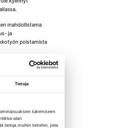
e ole kyennyt
llassa.
sen mahdollistama
us- ja
akkotyön poistamista
ttumisen yritysten
ilta poistaminen ja
sekä puuttua yritysten
Tietoja
jotka eivät ole itse
imitusketjuriskejään,
 ominaisuuksien tukemiseen
tiikka-alan
ietoja muihin tietoihin, joita