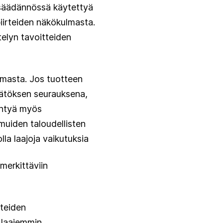
säädännössä käytettyä
piirteiden näkökulmasta.
telyn tavoitteiden
ulmasta. Jos tuotteen
äätöksen seurauksena,
yntyä myös
muiden taloudellisten
lla laajoja vaikutuksia
merkittäviin
iteiden
ä laajemmin