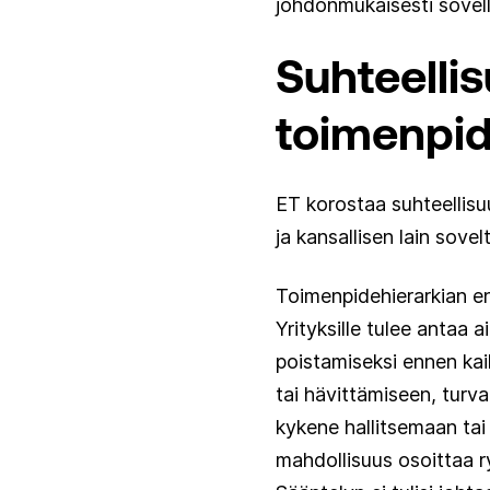
johdonmukaisesti sovell
Suhteellis
toimenpid
ET korostaa suhteellisu
ja kansallisen lain sove
Toimenpidehierarkian ens
Yrityksille tulee antaa 
poistamiseksi ennen kai
tai hävittämiseen, turv
kykene hallitsemaan tai e
mahdollisuus osoittaa r