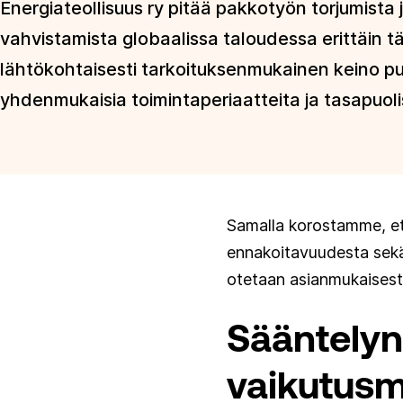
Energiateollisuus ry pitää pakkotyön torjumista 
vahvistamista globaalissa taloudessa erittäin 
lähtökohtaisesti tarkoituksenmukainen keino puut
yhdenmukaisia toimintaperiaatteita ja tasapuolis
Samalla korostamme, et
ennakoitavuudesta sekä s
otetaan asianmukaisest
Sääntelyn
vaikutusm