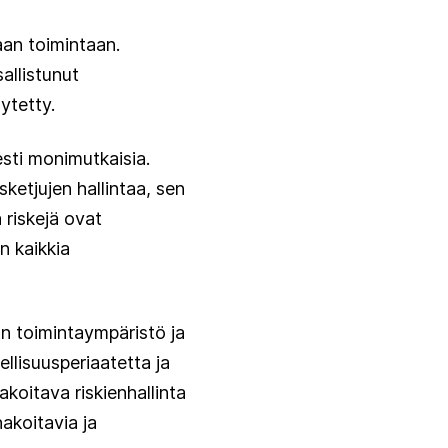
an toimintaan.
allistunut
ytetty.
esti monimutkaisia.
sketjujen hallintaa, sen
 riskejä ovat
n kaikkia
n toimintaympäristö ja
llisuusperiaatetta ja
akoitava riskienhallinta
nakoitavia ja