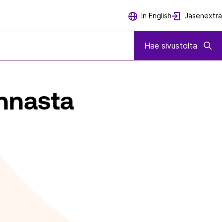
Jäsenextra
In English
URAAMUKSISTA
Hae sivustolta
onnasta