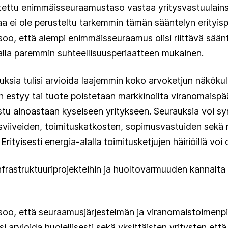
tettu enimmäisseuraamustaso vastaa yritysvastuulain
aa ei ole perusteltu tarkemmin tämän sääntelyn erityis
tsoo, että alempi enimmäisseuraamus olisi riittävä sään
lla paremmin suhteellisuusperiaatteen mukainen.
tuksia tulisi arvioida laajemmin koko arvoketjun näkök
n estyy tai tuote poistetaan markkinoilta viranomaisp
stu ainoastaan kyseiseen yritykseen. Seurauksia voi s
tusviiveiden, toimituskatkosten, sopimusvastuiden sekä 
tyisesti energia-alalla toimitusketjujen häiriöillä voi o
infrastruktuuriprojekteihin ja huoltovarmuuden kannalta 
tsoo, että seuraamusjärjestelmän ja viranomaistoimenp
si arvioida huolellisesti sekä yksittäisten yritysten ett