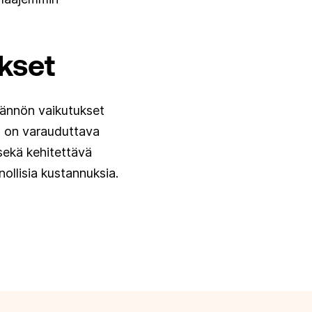
ukset
ytännön vaikutukset
en on varauduttava
 sekä kehitettävä
nollisia kustannuksia.