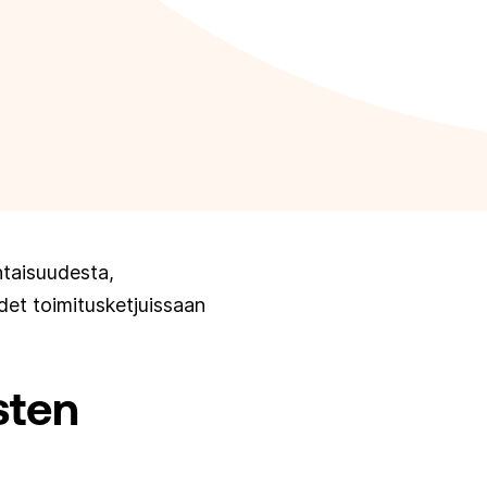
htaisuudesta,
udet toimitusketjuissaan
sten