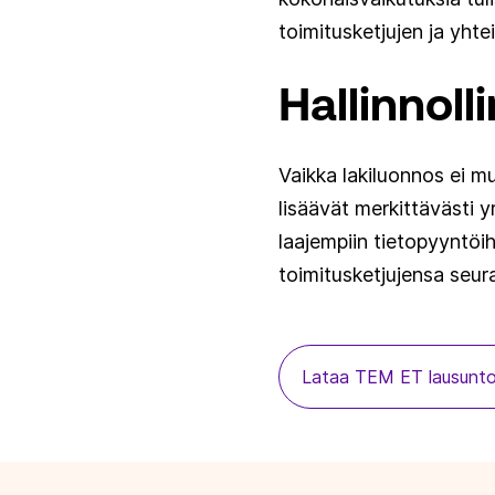
toimitusketjujen ja yht
Hallinnoll
Vaikka lakiluonnos ei mu
lisäävät merkittävästi y
laajempiin tietopyyntöi
toimitusketjujensa seura
Lataa TEM ET lausunt