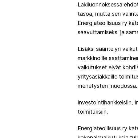
Lakiluonnoksessa ehdo
tasoa, mutta sen valint
Energiateollisuus ry ka
saavuttamiseksi ja sama
Lisäksi sääntelyn vaiku
markkinoille saattamine
vaikutukset eivät kohdi
yritysasiakkaille toimi
menetysten muodossa. Eri
investointihankkeisiin, 
toimituksiin.
Energiateollisuus ry ka
kokonaisvaikutuksia tuli