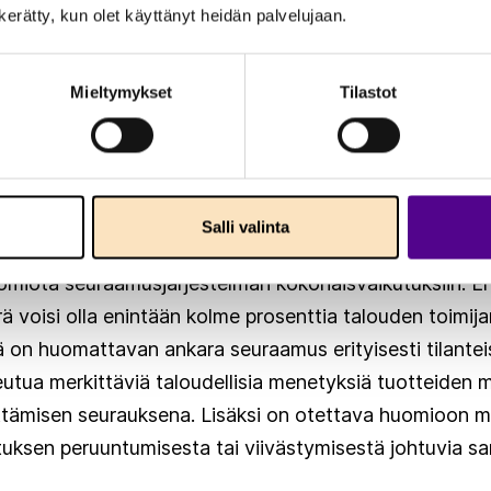
n kerätty, kun olet käyttänyt heidän palvelujaan.
aikutukset
Mieltymykset
Tilastot
itää myönteisenä sitä, että seuraamusmaksu kohdistuu
een eikä suoraan pakkotyön käyttöön. Tämä parantaa
a yrityksille mahdollisuuden reagoida viranomaisen pä
stä.
Salli valinta
omiota seuraamusjärjestelmän kokonaisvaikutuksiin. 
voisi olla enintään kolme prosenttia talouden toimija
 on huomattavan ankara seuraamus erityisesti tilanteiss
eutua merkittäviä taloudellisia menetyksiä tuotteiden m
ittämisen seurauksena. Lisäksi on otettava huomioon m
tuksen peruuntumisesta tai viivästymisestä johtuvia san