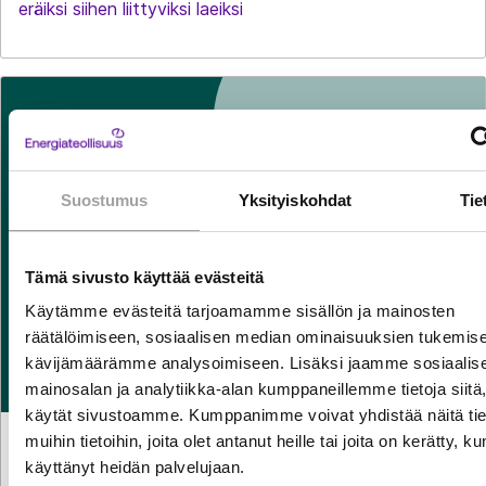
eräiksi siihen liittyviksi laeiksi
Suostumus
Yksityiskohdat
Tie
Tämä sivusto käyttää evästeitä
Käytämme evästeitä tarjoamamme sisällön ja mainosten
räätälöimiseen, sosiaalisen median ominaisuuksien tukemise
kävijämäärämme analysoimiseen. Lisäksi jaamme sosiaalis
mainosalan ja analytiikka-alan kumppaneillemme tietoja siitä
käytät sivustoamme. Kumppanimme voivat yhdistää näitä tie
muihin tietoihin, joita olet antanut heille tai joita on kerätty, ku
TILASTOT
30.7.2026
Sähkön käyttö kasvoi kesäkuussa reilun prosentin
käyttänyt heidän palvelujaan.