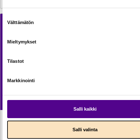
Suostumuksen
Välttämätön
valinta
Mieltymykset
Tilastot
Markkinointi
Salli kaikki
LAUSUNNOT
29.7.2026
Lausunto komission verotuksen yksinkertaistamista
Salli valinta
koskevasta direktiiviehdotuksesta