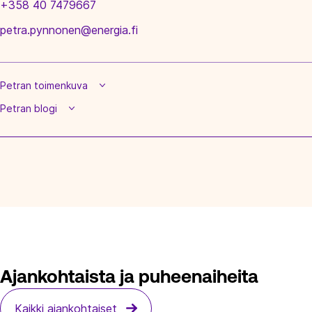
+358 40 7479667
petra.pynnonen@energia.fi
Petran toimenkuva
Petran blogi
Ajankohtaista ja puheenaiheita
Kaikki ajankohtaiset