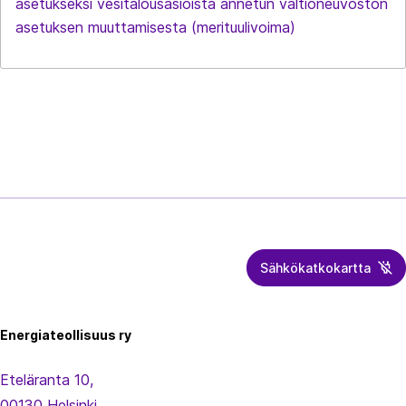
asetukseksi vesitalousasioista annetun valtioneuvoston
asetuksen muuttamisesta (merituulivoima)
Sähkökatkokartta
Energiateollisuus
Energiateollisuus ry
Eteläranta 10,
00130 Helsinki