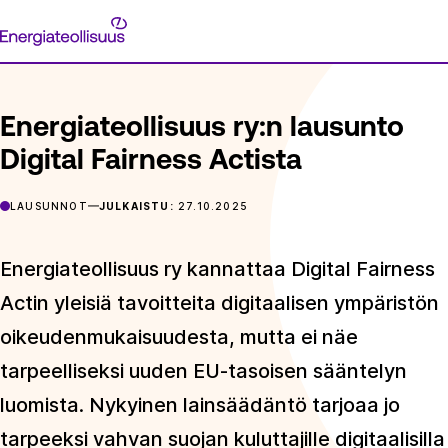
Siirry
Energiateollisuus
suoraan
ETUSIVU
ARTIKKELIT
ENERGIATEOLLISUUS RY:N LAUSUNT
sisältöön
Energiateollisuus ry:n lausunto
Digital Fairness Actista
LAUSUNNOT
JULKAISTU:
27.10.2025
Energiateollisuus ry kannattaa Digital Fairness
Actin yleisiä tavoitteita digitaalisen ympäristön
oikeudenmukaisuudesta, mutta ei näe
tarpeelliseksi uuden EU-tasoisen sääntelyn
luomista. Nykyinen lainsäädäntö tarjoaa jo
tarpeeksi vahvan suojan kuluttajille digitaalisilla