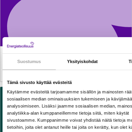
LAUSUNNOT
29.7.2026
Lausunto komission verotuksen yksinkertaistamista
Suostumus
Yksityiskohdat
T
koskevasta direktiiviehdotuksesta
Tämä sivusto käyttää evästeitä
Käytämme evästeitä tarjoamamme sisällön ja mainosten räät
sosiaalisen median ominaisuuksien tukemiseen ja kävijäm
analysoimiseen. Lisäksi jaamme sosiaalisen median, mainos
analytiikka-alan kumppaneillemme tietoja siitä, miten käytät
sivustoamme. Kumppanimme voivat yhdistää näitä tietoja mu
tietoihin, joita olet antanut heille tai joita on kerätty, kun olet 