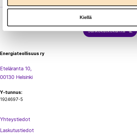
Kiellä
Sähkökatkokartta
Energiateollisuus
Energiateollisuus ry
Eteläranta 10,
00130 Helsinki
Y-tunnus:
1924697-5
Yhteystiedot
Laskutustiedot