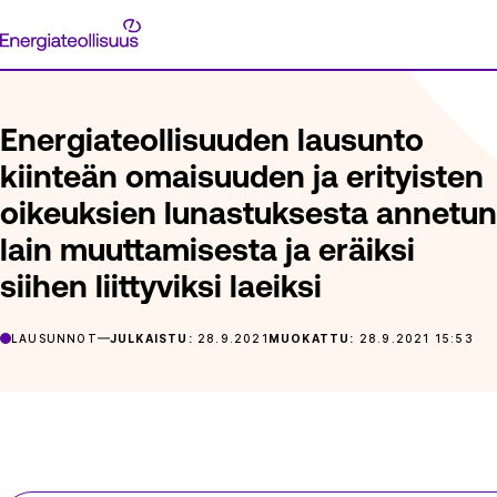
Siirry
Energiateollisuus
suoraan
ETUSIVU
ARTIKKELIT
ENERGIATEOLLISUUDEN LAUSUNTO K
sisältöön
Energiateollisuuden lausunto
kiinteän omaisuuden ja erityisten
oikeuksien lunastuksesta annetun
lain muuttamisesta ja eräiksi
siihen liittyviksi laeiksi
LAUSUNNOT
JULKAISTU:
28.9.2021
MUOKATTU:
28.9.2021 15:53