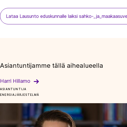
Lataa Lausunto eduskunnalle laiksi sahko-_ja_maakaasu
Asiantuntijamme tällä aihealueella
Harri Hillamo
ASIANTUNTIJA
ENERGIAJÄRJESTELMÄ