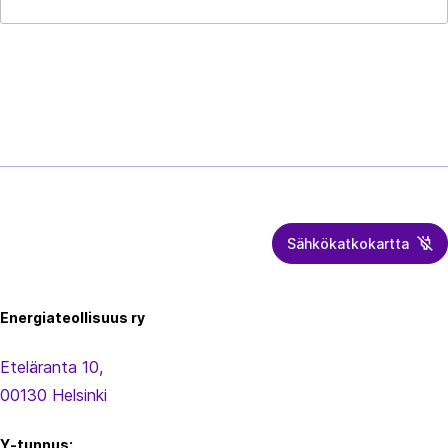
Sähkökatkokartta
Energiateollisuus
Energiateollisuus ry
Eteläranta 10,
00130 Helsinki
Y-tunnus: