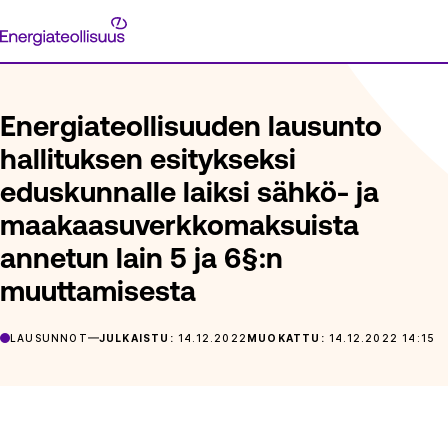
Siirry
Energiateollisuus
suoraan
ETUSIVU
ARTIKKELIT
ENERGIATEOLLISUUDEN LAUSUNTO 
sisältöön
Energiateollisuuden lausunto
hallituksen esitykseksi
eduskunnalle laiksi sähkö- ja
maakaasuverkkomaksuista
annetun lain 5 ja 6§:n
muuttamisesta
LAUSUNNOT
JULKAISTU:
14.12.2022
MUOKATTU:
14.12.2022 14:15