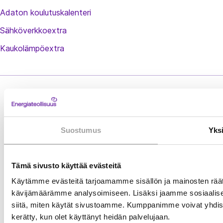
Adaton koulutuskalenteri
Sähköverkkoextra
Kaukolämpöextra
E
E
E
E
n
Tietosuoja
n
n
n
Suostumus
Yks
e
e
e
e
Ilmoita rikkomuksesta
r
r
r
r
g
g
g
g
Tämä sivusto käyttää evästeitä
Siirry
↑
i
i
i
i
Käytämme evästeitä tarjoamamme sisällön ja mainosten räät
takaisin
a
a
a
a
kävijämäärämme analysoimiseen. Lisäksi jaamme sosiaalisen
sivun
t
t
siitä, miten käytät sivustoamme. Kumppanimme voivat yhdistää nä
t
t
alkuun
kerätty, kun olet käyttänyt heidän palvelujaan.
e
e
e
e