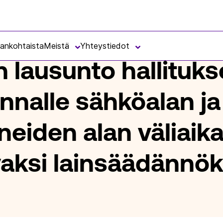
HALLITUKSEN ESITYKSEKSI EDUSKUNNALLE SÄHKÖALAN JA FOSSIILISTE
jankohtaista
Meistä
Yhteystiedot
n lausunto hallituk
nnalle sähköalan ja
ineiden alan väliaika
vaksi lainsäädännök