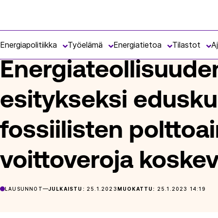
Siirry
Energiateollisuus
suoraan
ETUSIVU
ARTIKKELIT
ENERGIATEOLLISUUDEN LAUSUNTO 
sisältöön
Energiapolitiikka
Työelämä
Energiatietoa
Tilastot
A
Energiateollisuude
esitykseksi edusku
fossiilisten polttoa
voittoveroja koske
LAUSUNNOT
JULKAISTU:
25.1.2023
MUOKATTU:
25.1.2023 14:19