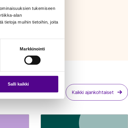
 ominaisuuksien tukemiseen
tiikka-alan
ietoja muihin tietoihin, joita
Markkinointi
Salli kaikki
Kaikki ajankohtaiset