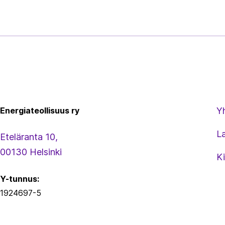
Energiateollisuus
Energiateollisuus ry
Y
L
Eteläranta 10,
00130 Helsinki
Ki
Y-tunnus:
1924697-5