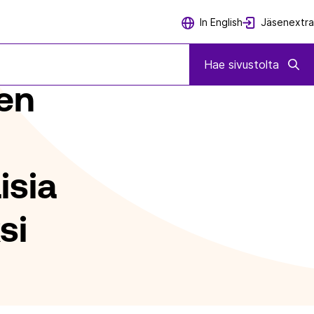
Jäsenextra
In English
N POLTTOAINEIDEN ALAN VÄLIAIKAISIA VOITTOVEROJA KOSKEVAKSI L
Hae sivustolta
sen
isia
si