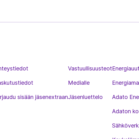
hteystiedot
Vastuullisuusteot
Energiauut
askutustiedot
Medialle
Energiama
rjaudu sisään jäsenextraan
Jäsenluettelo
Adato Ene
Adaton kou
Sähköverk