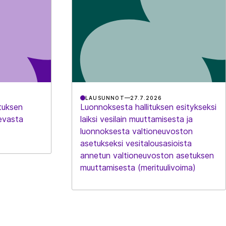
LAUSUNNOT
27.7.2026
tuksen
Luonnoksesta hallituksen esitykseksi
evasta
laiksi vesilain muuttamisesta ja
luonnoksesta valtioneuvoston
asetukseksi vesitalousasioista
annetun valtioneuvoston asetuksen
muuttamisesta (merituulivoima)