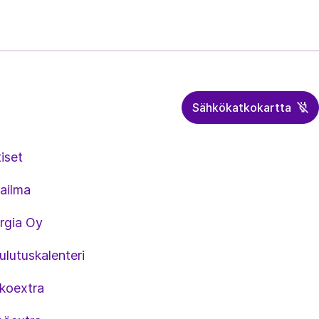
Sähkökatkokartta
iset
ailma
rgia Oy
lutuskalenteri
koextra