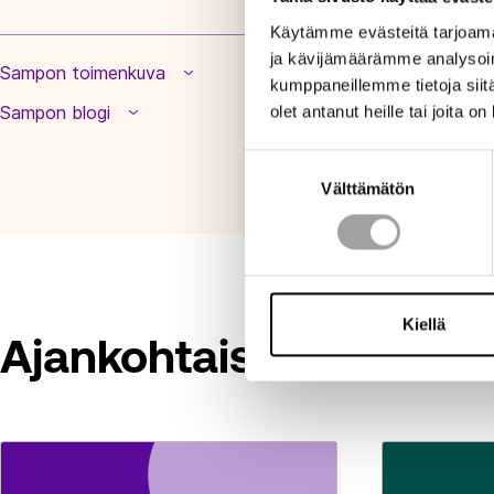
Käytämme evästeitä tarjoama
ja kävijämäärämme analysoim
Sampon toimenkuva
kumppaneillemme tietoja siitä
Sampon blogi
olet antanut heille tai joita o
Suostumuksen
Välttämätön
valinta
Kiellä
Ajankohtaista ja puhee