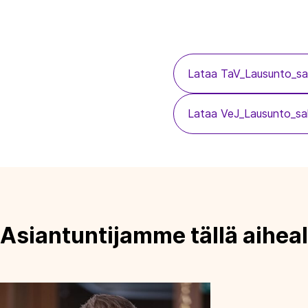
Lataa TaV_Lausunto_sah
Lataa VeJ_Lausunto_sahk
Asiantuntijamme tällä aiheal