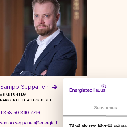
Sampo Seppänen
ASIANTUNTIJA
MARKKINAT JA ASIAKKUUDET
Suostumus
+358 50 340 7716
sampo.seppanen@energia.fi
Tämä sivusto käyttää eväste