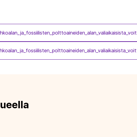
koalan_ja_fossiilisten_polttoaineiden_alan_valiaikaisista_v
oalan_ja_fossiilisten_polttoaineiden_alan_valiaikaisista_v
ueella