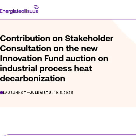
Siirry
Energiateollisuus
suoraan
ETUSIVU
ARTIKKELIT
CONTRIBUTION ON STAKEHOLDER 
sisältöön
Contribution on Stakeholder
Consultation on the new
Innovation Fund auction on
industrial process heat
decarbonization
LAUSUNNOT
JULKAISTU:
19.5.2025