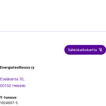
Sähkökatkokartta
Energiateollisuus
Energiateollisuus ry
Eteläranta 10,
00130 Helsinki
Y-tunnus:
1924697-5