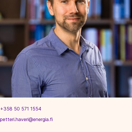
+358 50 571 1554
petteri.haveri@energia.fi