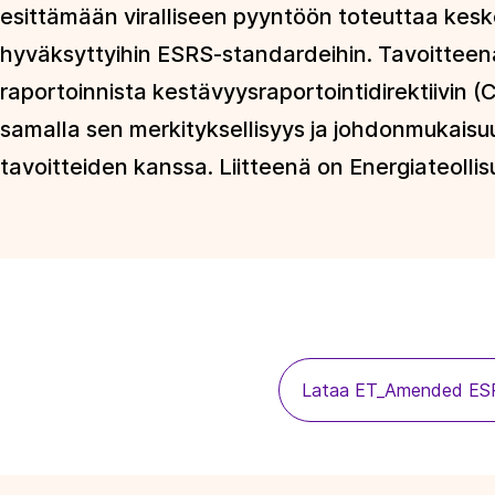
esittämään viralliseen pyyntöön toteuttaa kes
hyväksyttyihin ESRS-standardeihin. Tavoittee
raportoinnista kestävyysraportointidirektiivin 
samalla sen merkityksellisyys ja johdonmukais
tavoitteiden kanssa. Liitteenä on Energiateollis
Lataa ET_Amended ESRS