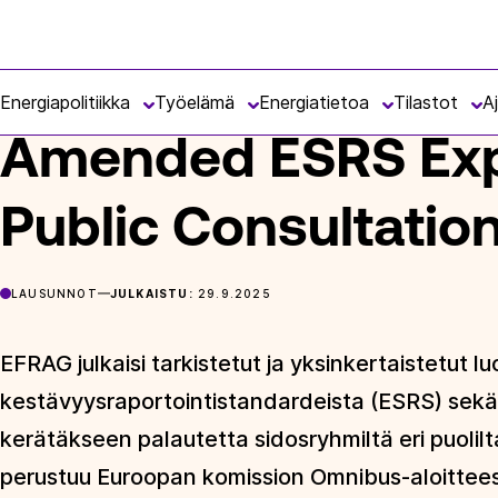
Siirry
Energiateollisuus
suoraan
ETUSIVU
ARTIKKELIT
AMENDED ESRS EXPOSURE DRAFT J
sisältöön
Energiapolitiikka
Työelämä
Energiatietoa
Tilastot
A
Amended ESRS Expo
Public Consultatio
LAUSUNNOT
JULKAISTU:
29.9.2025
EFRAG julkaisi tarkistetut ja yksinkertaistetut
kestävyysraportointistandardeista (ESRS) sekä j
kerätäkseen palautetta sidosryhmiltä eri puolil
perustuu Euroopan komission Omnibus-aloittee