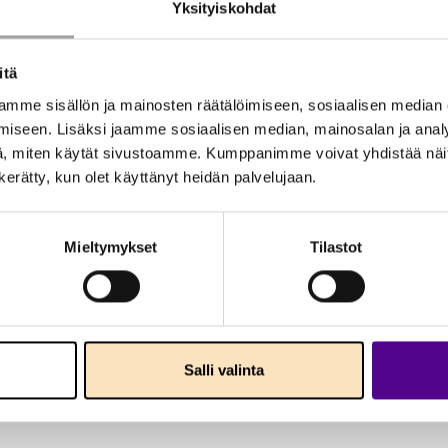
Yksityiskohdat
itä
mme sisällön ja mainosten räätälöimiseen, sosiaalisen median
iseen. Lisäksi jaamme sosiaalisen median, mainosalan ja analy
, miten käytät sivustoamme. Kumppanimme voivat yhdistää näitä t
n kerätty, kun olet käyttänyt heidän palvelujaan.
Mieltymykset
Tilastot
Salli valinta