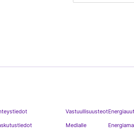
hteystiedot
Vastuullisuusteot
Energiauut
askutustiedot
Medialle
Energiama