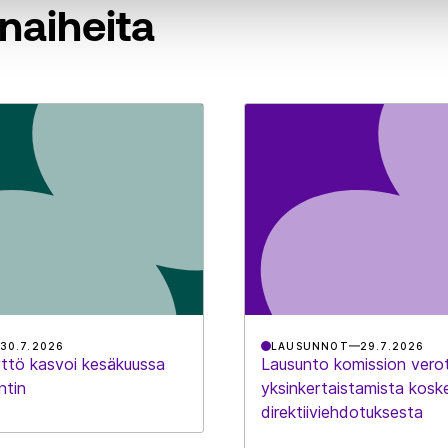
naiheita
30.7.2026
LAUSUNNOT
29.7.2026
ttö kasvoi kesäkuussa
Lausunto komission vero
ntin
yksinkertaistamista kosk
direktiiviehdotuksesta