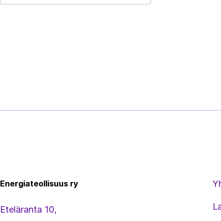
Energiateollisuus
Energiateollisuus ry
Y
L
Eteläranta 10,