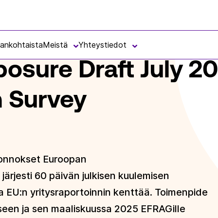
ULY 2025 PUBLIC CONSULTATION SURVEY
jankohtaista
Meistä
Yhteystiedot
sure Draft July 2
n Survey
 luonnokset Euroopan
ärjesti 60 päivän julkisen kuulemisen
ta EU:n yritysraportoinnin kenttää. Toimenpide
seen ja sen maaliskuussa 2025 EFRAGille