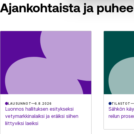
Ajankohtaista ja puhee
LAUSUNNOT
6.8.2026
TILASTOT
Luonnos hallituksen esitykseksi
Sähkön käy
vetymarkkinalaiksi ja eräiksi siihen
reilun prose
liittyviksi laeiksi