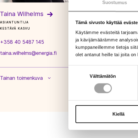
Suostumus
Taina Wilhelms
Tämä sivusto käyttää eväste
ASIANTUNTIJA
KESTÄVÄ KASVU
Käytämme evästeitä tarjoama
ja kävijämäärämme analysoim
+358 40 5487 145
kumppaneillemme tietoja siitä
taina.wilhelms@energia.fi
olet antanut heille tai joita o
Suostumuksen
Välttämätön
valinta
Tainan toimenkuva
Kiellä