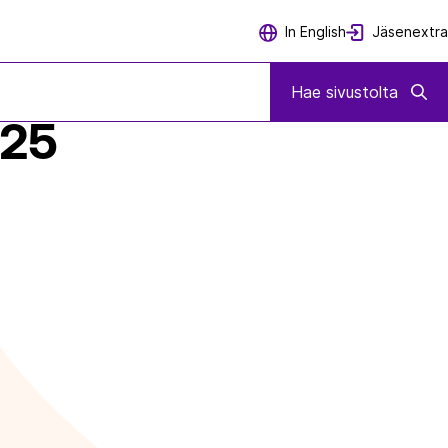
Jäsenextra
In English
Hae sivustolta
025