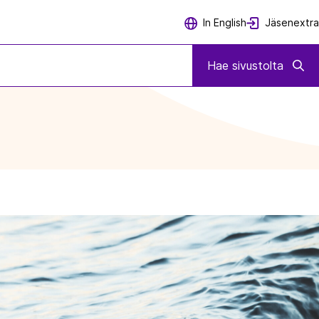
Jäsenextra
In English
Hae sivustolta