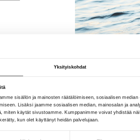
Yksityiskohdat
itä
mme sisällön ja mainosten räätälöimiseen, sosiaalisen median
iseen. Lisäksi jaamme sosiaalisen median, mainosalan ja analy
, miten käytät sivustoamme. Kumppanimme voivat yhdistää näitä t
n kerätty, kun olet käyttänyt heidän palvelujaan.