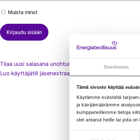
Muista minut
Tilaa uusi salasana unohtuneen tilalle
Suostumus
Luo käyttäjätili jäsenextraan
Tämä sivusto käyttää eväste
Käytämme evästeitä tarjoama
ja kävijämäärämme analysoim
kumppaneillemme tietoja siitä
olet antanut heille tai joita o
Suostumuksen