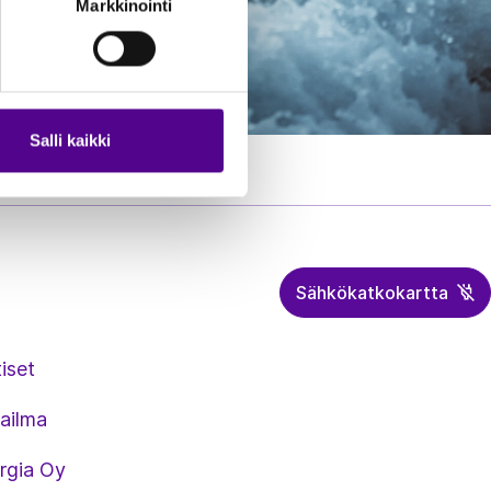
Markkinointi
Salli kaikki
Sähkökatkokartta
iset
ailma
rgia Oy