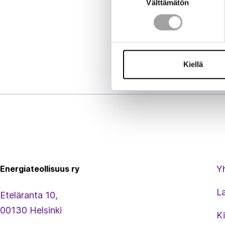
Välttämätön
valinta
Kiellä
Energiateollisuus
Energiateollisuus ry
Y
L
Eteläranta 10,
00130 Helsinki
Ki