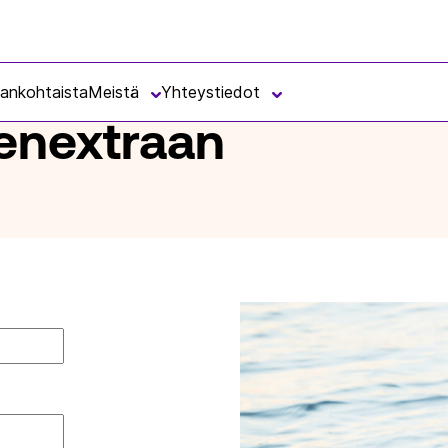
jankohtaista
Meistä
Yhteystiedot
senextraan