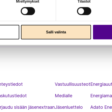
Mieltymykset
Tilastot
Salli valinta
hteystiedot
Vastuullisuusteot
Energiauut
askutustiedot
Medialle
Energiama
rjaudu sisään jäsenextraan
Jäsenluettelo
Adato Ene