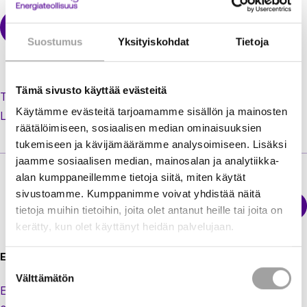
Suostumus
Yksityiskohdat
Tietoja
Tämä sivusto käyttää evästeitä
Tilaa uusi salasana unohtuneen tilalle
Käytämme evästeitä tarjoamamme sisällön ja mainosten
Luo käyttäjätili jäsenextraan
räätälöimiseen, sosiaalisen median ominaisuuksien
tukemiseen ja kävijämäärämme analysoimiseen. Lisäksi
jaamme sosiaalisen median, mainosalan ja analytiikka-
alan kumppaneillemme tietoja siitä, miten käytät
sivustoamme. Kumppanimme voivat yhdistää näitä
Sähkökatkokartta
tietoja muihin tietoihin, joita olet antanut heille tai joita on
Energiateollisuus
kerätty, kun olet käyttänyt heidän palvelujaan.
Energiateollisuus ry
Suostumuksen
Välttämätön
valinta
Eteläranta 10,