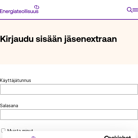
Siirry
Energiateollisuus
suoraan
ETUSIVU
KIRJAUDU SISÄÄN JÄSENEXTRAAN
sisältöön
Kirjaudu sisään jäsenextraan
Käyttäjätunnus
Salasana
Muista minut