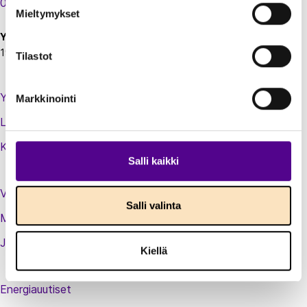
00130 Helsinki
Mieltymykset
Y-tunnus:
1924697-5
Tilastot
Yhteystiedot
Markkinointi
Laskutustiedot
Kirjaudu sisään jäsenextraan
Salli kaikki
Vastuullisuusteot
Salli valinta
Medialle
Jäsenluettelo
Kiellä
Energiauutiset