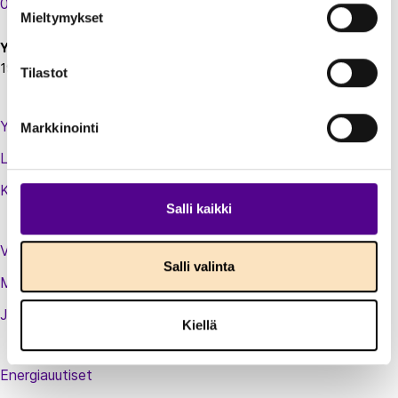
00130 Helsinki
Mieltymykset
Y-tunnus:
1924697-5
Tilastot
Yhteystiedot
Markkinointi
Laskutustiedot
Kirjaudu sisään jäsenextraan
Salli kaikki
Vastuullisuusteot
Salli valinta
Medialle
Jäsenluettelo
Kiellä
Energiauutiset