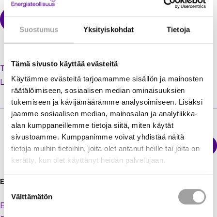
Suostumus
Yksityiskohdat
Tietoja
Tämä sivusto käyttää evästeitä
Tilaa uusi salasana unohtuneen tilalle
Käytämme evästeitä tarjoamamme sisällön ja mainosten
Luo käyttäjätili jäsenextraan
räätälöimiseen, sosiaalisen median ominaisuuksien
tukemiseen ja kävijämäärämme analysoimiseen. Lisäksi
jaamme sosiaalisen median, mainosalan ja analytiikka-
alan kumppaneillemme tietoja siitä, miten käytät
sivustoamme. Kumppanimme voivat yhdistää näitä
Sähkökatkokartta
tietoja muihin tietoihin, joita olet antanut heille tai joita on
Energiateollisuus
kerätty, kun olet käyttänyt heidän palvelujaan.
Energiateollisuus ry
Suostumuksen
Välttämätön
valinta
Eteläranta 10,