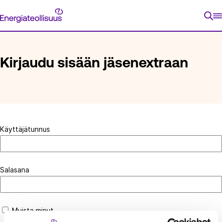
Siirry
Energiateollisuus
suoraan
ETUSIVU
KIRJAUDU SISÄÄN JÄSENEXTRAAN
sisältöön
Kirjaudu sisään jäsenextraan
Käyttäjätunnus
Salasana
Muista minut