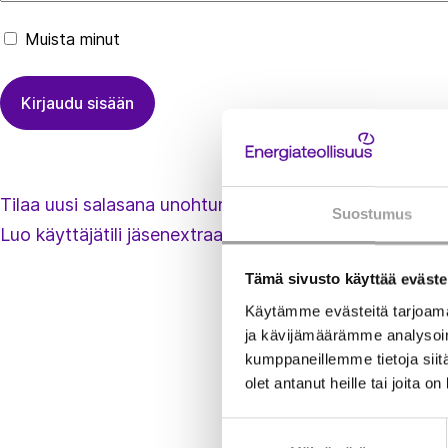
Muista minut
Tilaa uusi salasana unohtuneen tilalle
Suostumus
Luo käyttäjätili jäsenextraan
Tämä sivusto käyttää eväste
Käytämme evästeitä tarjoama
ja kävijämäärämme analysoim
kumppaneillemme tietoja siitä
olet antanut heille tai joita o
Suostumuksen