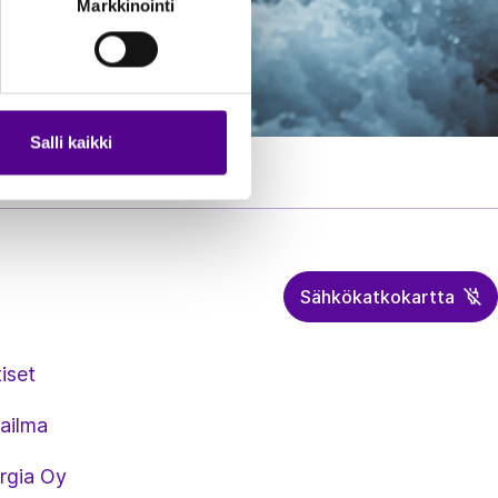
Markkinointi
Salli kaikki
Sähkökatkokartta
iset
ailma
rgia Oy