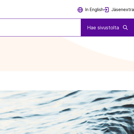
Jäsenextra
In English
Hae sivustolta