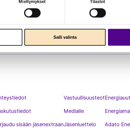
Mieltymykset
Tilastot
Salli valinta
hteystiedot
Vastuullisuusteot
Energiauut
askutustiedot
Medialle
Energiama
rjaudu sisään jäsenextraan
Jäsenluettelo
Adato Ene