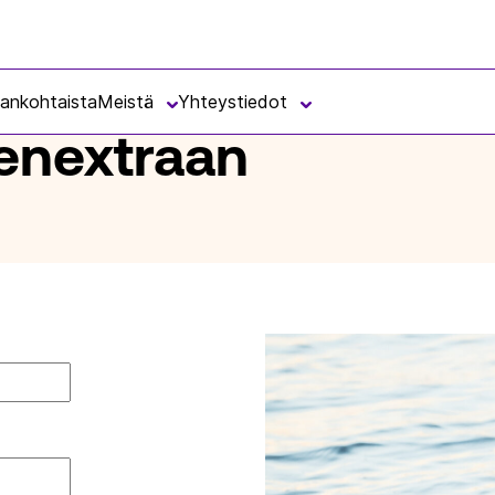
jankohtaista
Meistä
Yhteystiedot
senextraan