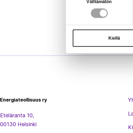
Välttämätön
valinta
Kiellä
Energiateollisuus
Energiateollisuus ry
Y
L
Eteläranta 10,
00130 Helsinki
Ki