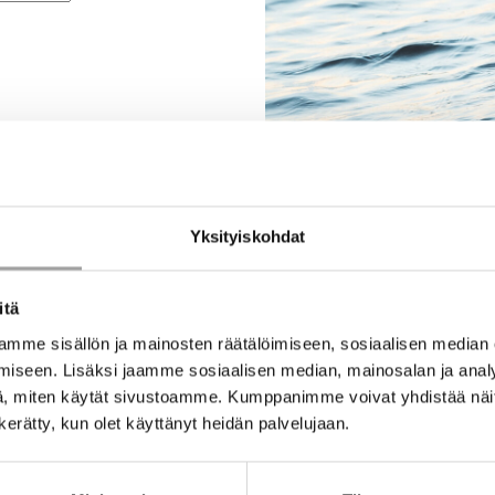
Yksityiskohdat
itä
mme sisällön ja mainosten räätälöimiseen, sosiaalisen median
iseen. Lisäksi jaamme sosiaalisen median, mainosalan ja analy
, miten käytät sivustoamme. Kumppanimme voivat yhdistää näitä t
n kerätty, kun olet käyttänyt heidän palvelujaan.