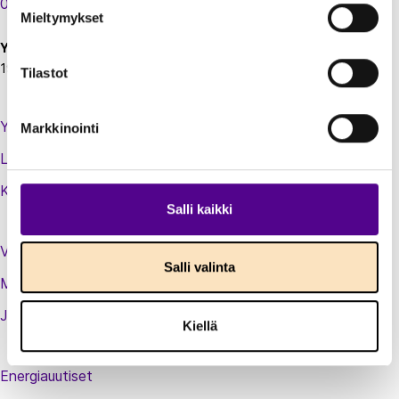
00130 Helsinki
Mieltymykset
Y-tunnus:
1924697-5
Tilastot
Yhteystiedot
Markkinointi
Laskutustiedot
Kirjaudu sisään jäsenextraan
Salli kaikki
Vastuullisuusteot
Salli valinta
Medialle
Jäsenluettelo
Kiellä
Energiauutiset