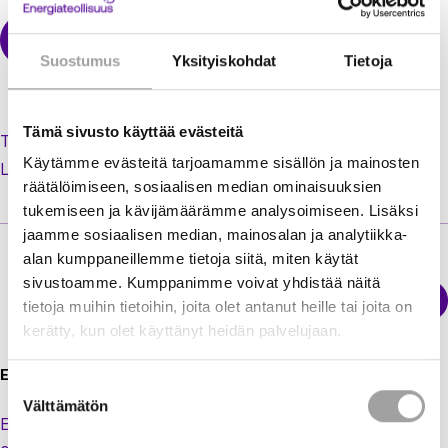
Suostumus
Yksityiskohdat
Tietoja
Tämä sivusto käyttää evästeitä
Tilaa uusi salasana unohtuneen tilalle
Käytämme evästeitä tarjoamamme sisällön ja mainosten
Luo käyttäjätili jäsenextraan
räätälöimiseen, sosiaalisen median ominaisuuksien
tukemiseen ja kävijämäärämme analysoimiseen. Lisäksi
jaamme sosiaalisen median, mainosalan ja analytiikka-
alan kumppaneillemme tietoja siitä, miten käytät
sivustoamme. Kumppanimme voivat yhdistää näitä
Sähkökatkokartta
tietoja muihin tietoihin, joita olet antanut heille tai joita on
Energiateollisuus
kerätty, kun olet käyttänyt heidän palvelujaan.
Energiateollisuus ry
Suostumuksen
Välttämätön
valinta
Eteläranta 10,