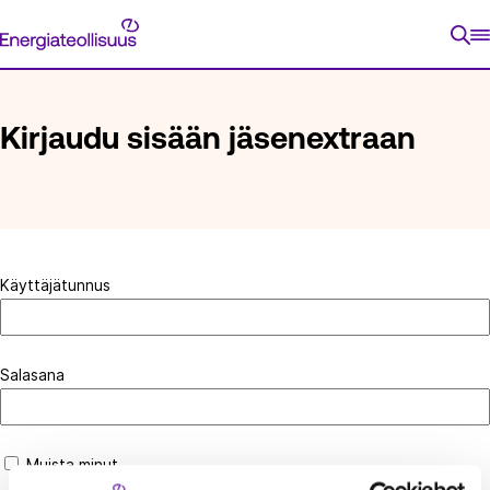
Siirry
Energiateollisuus
suoraan
ETUSIVU
KIRJAUDU SISÄÄN JÄSENEXTRAAN
sisältöön
Kirjaudu sisään jäsenextraan
Käyttäjätunnus
Salasana
Muista minut