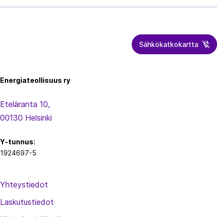
Sähkökatkokartta
Energiateollisuus
Energiateollisuus ry
Eteläranta 10,
00130 Helsinki
Y-tunnus:
1924697-5
Yhteystiedot
Laskutustiedot