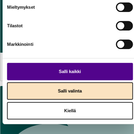
Mieltymykset
Tilastot
Markkinointi
TILASTOT
30.7.2026
Sähkön käyttö kasvoi kesäkuussa reilun prosentin
Salli kaikki
Salli valinta
Kiellä