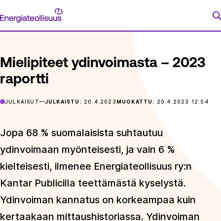
Siirry
Energiateollisuus
suoraan
ETUSIVU
ARTIKKELIT
MIELIPITEET YDINVOIMASTA – 202
sisältöön
Mielipiteet ydinvoimasta – 2023
raportti
JULKAISUT
JULKAISTU:
20.4.2023
MUOKATTU:
20.4.2023 12:54
Jopa 68 % suomalaisista suhtautuu
ydinvoimaan myönteisesti, ja vain 6 %
kielteisesti, ilmenee Energiateollisuus ry:n
Kantar Publicilla teettämästä kyselystä.
Ydinvoiman kannatus on korkeampaa kuin
kertaakaan mittaushistoriassa. Ydinvoiman