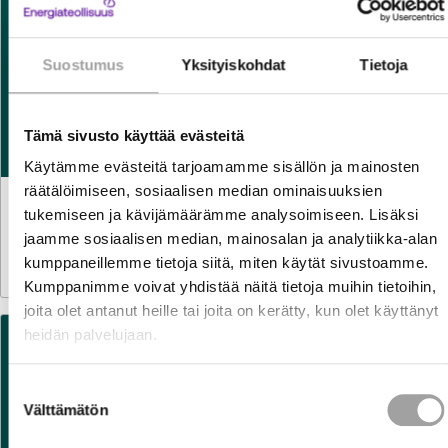
Suostumus
Yksityiskohdat
Tietoja
Tämä sivusto käyttää evästeitä
Käytämme evästeitä tarjoamamme sisällön ja mainosten
räätälöimiseen, sosiaalisen median ominaisuuksien
LAUSUNNOT
6.8.2026
tukemiseen ja kävijämäärämme analysoimiseen. Lisäksi
Luonnos hallituksen esitykseksi vetymarkkinalaiksi ja
jaamme sosiaalisen median, mainosalan ja analytiikka-alan
eräiksi siihen liittyviksi laeiksi
kumppaneillemme tietoja siitä, miten käytät sivustoamme.
Kumppanimme voivat yhdistää näitä tietoja muihin tietoihin,
joita olet antanut heille tai joita on kerätty, kun olet käyttänyt
heidän palvelujaan.
Suostumuksen
Välttämätön
valinta