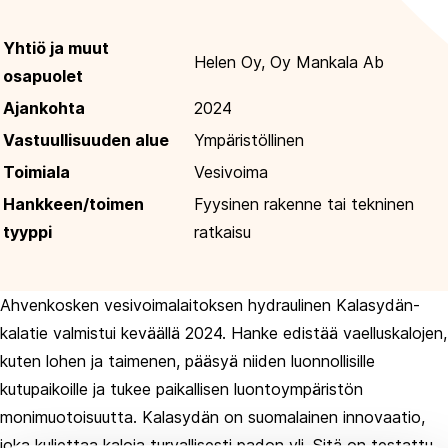
Yhtiö ja muut
Helen Oy, Oy Mankala Ab
osapuolet
Ajankohta
2024
Vastuullisuuden alue
Ympäristöllinen
Toimiala
Vesivoima
Hankkeen/toimen
Fyysinen rakenne tai tekninen
tyyppi
ratkaisu
Ahvenkosken vesivoimalaitoksen hydraulinen Kalasydän-
kalatie valmistui keväällä 2024. Hanke edistää vaelluskalojen,
kuten lohen ja taimenen, pääsyä niiden luonnollisille
kutupaikoille ja tukee paikallisen luontoympäristön
monimuotoisuutta. Kalasydän on suomalainen innovaatio,
joka kuljettaa kaloja turvallisesti padon yli. Sitä on testattu