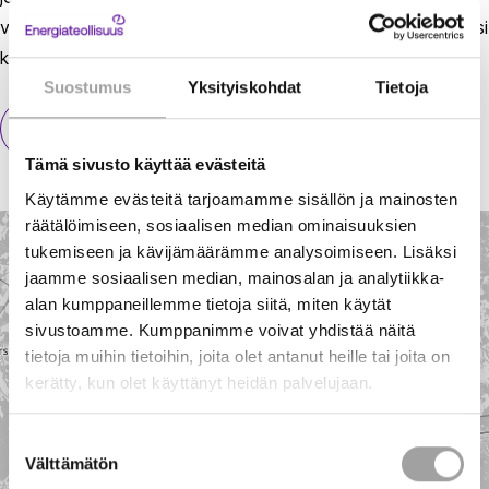
voimalaitosolosuhteissa, ja kalojen kunto on todettu hyväksi
kalatien läpäisyn jälkeen.
Suostumus
Yksityiskohdat
Tietoja
Lue lisää hankkeesta.
Tämä sivusto käyttää evästeitä
Käytämme evästeitä tarjoamamme sisällön ja mainosten
räätälöimiseen, sosiaalisen median ominaisuuksien
T
Zoom in
tukemiseen ja kävijämäärämme analysoimiseen. Lisäksi
Zoom out
jaamme sosiaalisen median, mainosalan ja analytiikka-
alan kumppaneillemme tietoja siitä, miten käytät
Näytä sijaintini
sivustoamme. Kumppanimme voivat yhdistää näitä
tietoja muihin tietoihin, joita olet antanut heille tai joita on
kerätty, kun olet käyttänyt heidän palvelujaan.
Suostumuksen
Välttämätön
valinta