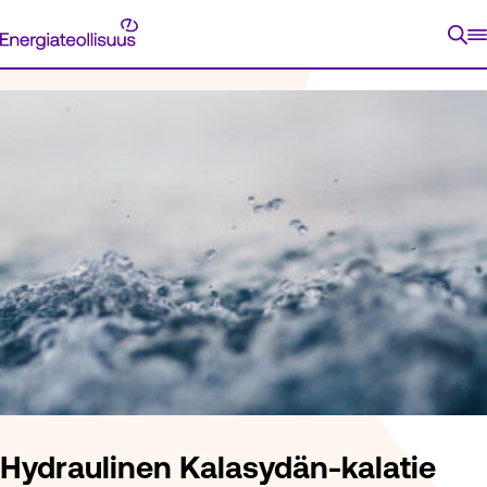
Siirry
Energiateollisuus
suoraan
ETUSIVU
ENERGIATIETOA
VASTUULLISUUS
VASTU
sisältöön
Hydraulinen Kalasydän-kalatie