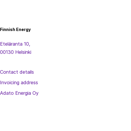
Finnish
Energy
Finnish Energy
Eteläranta 10,
00130 Helsinki
Contact details
Invoicing address
Adato Energia Oy