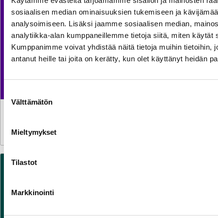
Käytämme evästeitä tarjoamamme sisällön ja mainosten räät
sosiaalisen median ominaisuuksien tukemiseen ja kävijäm
analysoimiseen. Lisäksi jaamme sosiaalisen median, mainos
analytiikka-alan kumppaneillemme tietoja siitä, miten käytä
Kumppanimme voivat yhdistää näitä tietoja muihin tietoihin, jo
antanut heille tai joita on kerätty, kun olet käyttänyt heidän p
Suostumuksen
Välttämätön
valinta
STATISTICS
30.7.2026
Monthly Electricity Statistics
Mieltymykset
Tilastot
Markkinointi