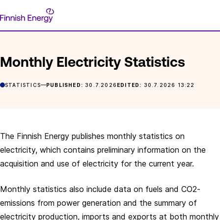
Skip
Finnish
to
FRONTPAGE
POSTS
MONTHLY ELECTRICITY STATISTICS
Energy
content
Monthly Electricity Statistics
STATISTICS
PUBLISHED:
30.7.2026
EDITED:
30.7.2026 13:22
The Finnish Energy publishes monthly statistics on
electricity, which contains preliminary information on the
acquisition and use of electricity for the current year.
Monthly statistics also include data on fuels and CO2-
emissions from power generation and the summary of
electricity production, imports and exports at both monthly