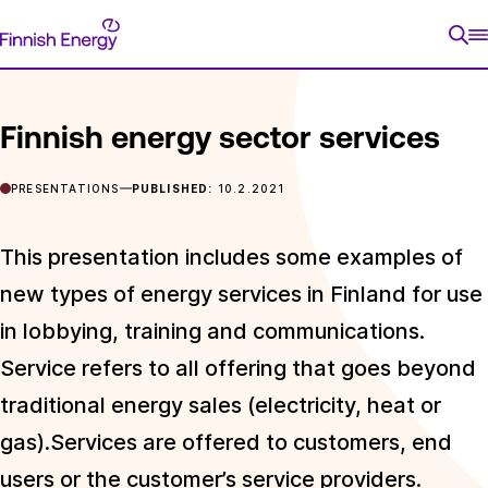
Skip
Finnish
to
FRONTPAGE
POSTS
FINNISH ENERGY SECTOR SERVICES
Energy
content
Finnish energy sector services
PRESENTATIONS
PUBLISHED:
10.2.2021
This presentation includes some examples of
new types of energy services in Finland for use
in lobbying, training and communications.
Service refers to all offering that goes beyond
traditional energy sales (electricity, heat or
gas).Services are offered to customers, end
users or the customer’s service providers.