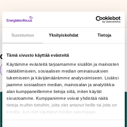
Suostumus
Yksityiskohdat
Tietoja
Current news and topics
Tämä sivusto käyttää evästeitä
Käytämme evästeitä tarjoamamme sisällön ja mainosten
Kaikki ajankohtaiset
räätälöimiseen, sosiaalisen median ominaisuuksien
tukemiseen ja kävijämäärämme analysoimiseen. Lisäksi
jaamme sosiaalisen median, mainosalan ja analytiikka-
alan kumppaneillemme tietoja siitä, miten käytät
sivustoamme. Kumppanimme voivat yhdistää näitä
tietoja muihin tietoihin, joita olet antanut heille tai joita on
kerätty, kun olet käyttänyt heidän palvelujaan.