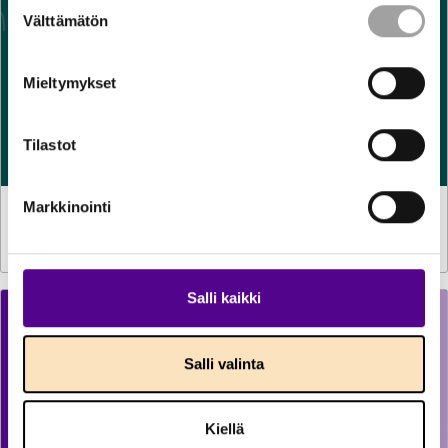
Suostumuksen
Välttämätön
valinta
Mieltymykset
Tilastot
Markkinointi
RECOMMENDATIONS AND INSTRUCTIONS
11.6.2025
Biodiversity in forest energy sourcing
Salli kaikki
Salli valinta
Kiellä