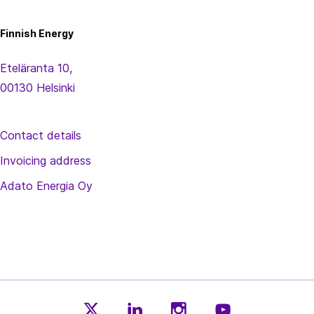
Finnish
Energy
Finnish Energy
Eteläranta 10,
00130 Helsinki
Contact details
Invoicing address
Adato Energia Oy