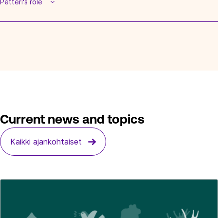
Petteri's role
Current news and topics
Kaikki ajankohtaiset