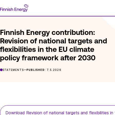
Skip
Finnish
to
FRONTPAGE
POSTS
FINNISH ENERGY CONTRIBUTION: REV
Energy
content
Finnish Energy contribution:
Revision of national targets and
flexibilities in the EU climate
policy framework after 2030
STATEMENTS
PUBLISHED:
7.5.2026
Download Revision of national targets and flexibilities 