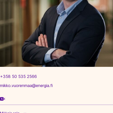
+358 50 535 2566
mikko.vuorenmaa@energia.fi
X