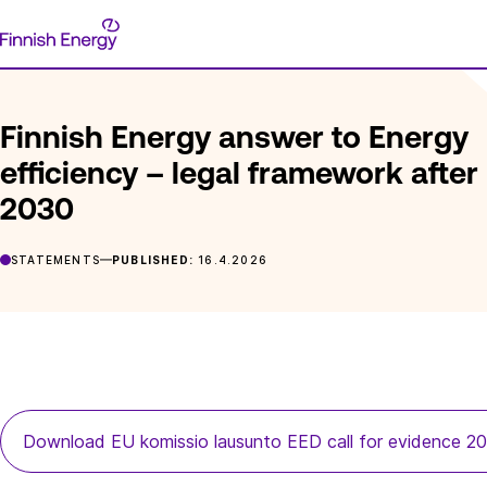
Skip
Finnish
to
FRONTPAGE
POSTS
FINNISH ENERGY ANSWER TO ENERGY
Energy
content
Finnish Energy answer to Energy
efficiency – legal framework after
2030
STATEMENTS
PUBLISHED:
16.4.2026
Download EU komissio lausunto EED call for evidence 