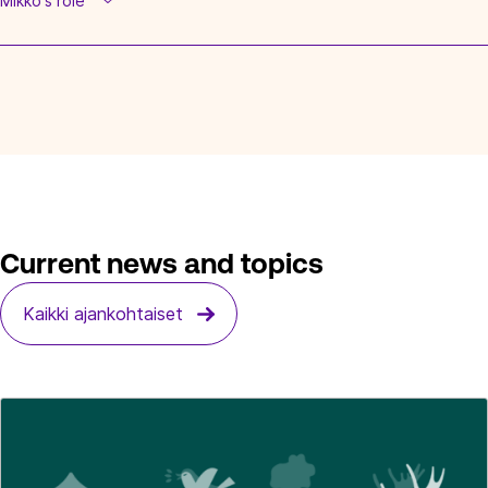
Mikko's role
Current news and topics
Kaikki ajankohtaiset