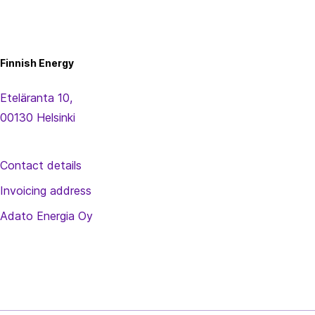
Finnish
Energy
Finnish Energy
Eteläranta 10,
00130 Helsinki
Contact details
Invoicing address
Adato Energia Oy