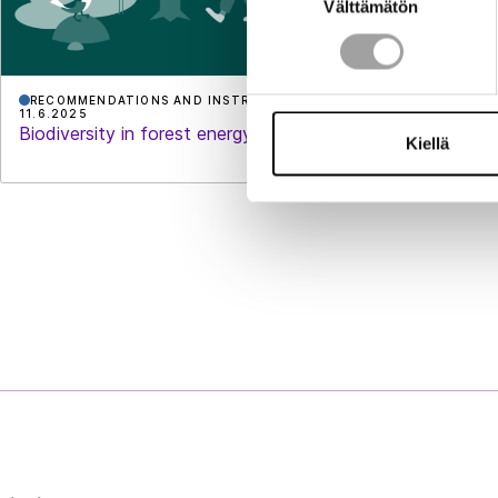
Välttämätön
valinta
RECOMMENDATIONS AND INSTRUCTIONS
STATISTICS
11.6.2025
Monthly Ele
Biodiversity in forest energy sourcing
Kiellä
Finnish