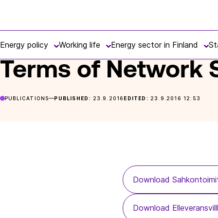
Skip
Finnish
to
FRONTPAGE
POSTS
TERMS OF NETWORK SERVICE 2010
Energy
content
Energy policy
Working life
Energy sector in Finland
St
Terms of Network 
PUBLICATIONS
PUBLISHED:
23.9.2016
EDITED:
23.9.2016 12:53
Download Sahkontoimi
Download Elleveransvil