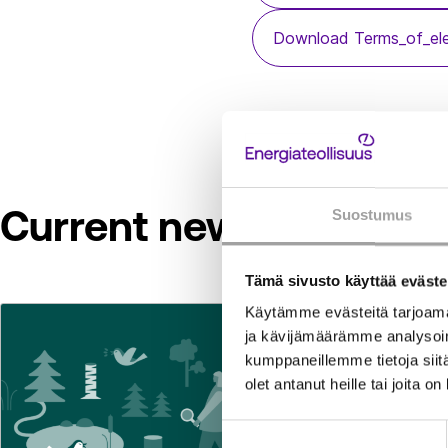
Download Terms_of_ele
Current news and topi
Suostumus
Tämä sivusto käyttää eväste
Käytämme evästeitä tarjoama
ja kävijämäärämme analysoim
kumppaneillemme tietoja siitä
olet antanut heille tai joita o
Suostumuksen