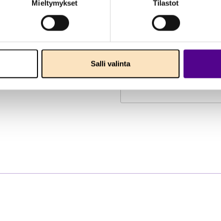
Mieltymykset
Tilastot
30.7.2026
STATEMENTS
1.7.2026
ctricity Statistics
Finnish Energy response
Salli valinta
Directives – Targeted su
test