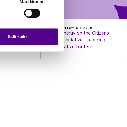
Markkinointi
STATEMENTS
15.6.2026
 on Nature
Finnish Energy on the Citizens
Salli kaikki
rvey Stress
Omnibus Initiative – reducing
administrative burdens