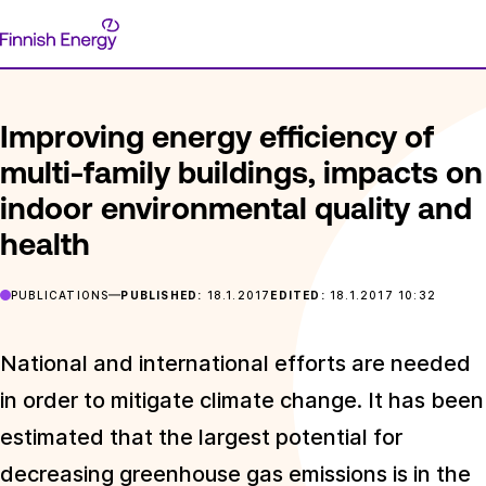
Skip
Finnish
to
FRONTPAGE
POSTS
IMPROVING ENERGY EFFICIENCY OF 
Energy
content
Improving energy efficiency of
multi-family buildings, impacts on
indoor environmental quality and
health
PUBLICATIONS
PUBLISHED:
18.1.2017
EDITED:
18.1.2017 10:32
National and international efforts are needed
in order to mitigate climate change. It has been
estimated that the largest potential for
decreasing greenhouse gas emissions is in the