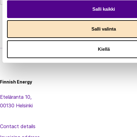
Salli kaikki
Salli valinta
Kiellä
Finnish
Energy
Finnish Energy
Eteläranta 10,
00130 Helsinki
Contact details