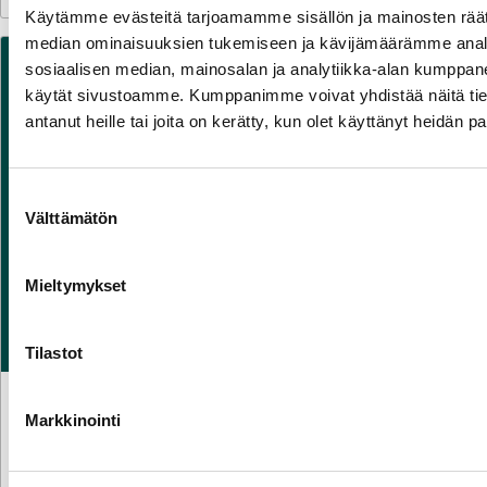
Käytämme evästeitä tarjoamamme sisällön ja mainosten räät
median ominaisuuksien tukemiseen ja kävijämäärämme anal
sosiaalisen median, mainosalan ja analytiikka-alan kumppanei
käytät sivustoamme. Kumppanimme voivat yhdistää näitä tietoja
antanut heille tai joita on kerätty, kun olet käyttänyt heidän p
Suostumuksen
Välttämätön
valinta
Mieltymykset
Tilastot
STATEMENTS
15.6.2026
Markkinointi
Finnish Energy on the Citizens Omnibus Initiative –
reducing administrative burdens