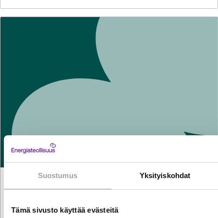
Suostumus
Yksityiskohdat
STATEMENTS
1.7.2026
Finnish Energy response on Nature Directives –
Targeted survey Stress test
Tämä sivusto käyttää evästeitä