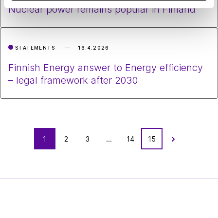
Nuclear power remains popular in Finland
STATEMENTS
16.4.2026
Finnish Energy answer to Energy efficiency
– legal framework after 2030
C
1
2
3
...
14
15
View
o
content
n
of
t
next
e
page
n
Finnish
t