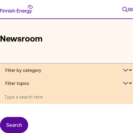
Skip
Finnish
to
FRONTPAGE
Energy
content
Newsroom
Filter
by
Filter
category
topics
Search
by
keyword
Search