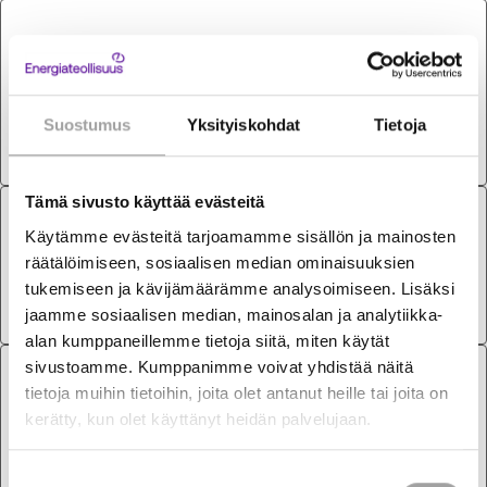
STATEMENTS
28.5.2026
Finnish Energy’s statement on the report of
the ECHA socio-economic panel on the
Suostumus
Yksityiskohdat
Tietoja
restriction of the PFAS substances
Tämä sivusto käyttää evästeitä
STATEMENTS
28.5.2026
Käytämme evästeitä tarjoamamme sisällön ja mainosten
räätälöimiseen, sosiaalisen median ominaisuuksien
Finnish Energy answer to RED call-for-
tukemiseen ja kävijämäärämme analysoimiseen. Lisäksi
evidence
jaamme sosiaalisen median, mainosalan ja analytiikka-
alan kumppaneillemme tietoja siitä, miten käytät
sivustoamme. Kumppanimme voivat yhdistää näitä
STATEMENTS
7.5.2026
tietoja muihin tietoihin, joita olet antanut heille tai joita on
kerätty, kun olet käyttänyt heidän palvelujaan.
Finnish Energy contribution: International
Carbon Credits
Suostumuksen