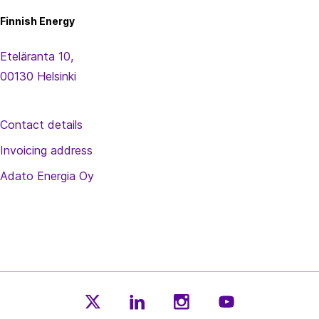
Energy
p
Finnish Energy
a
Eteläranta 10,
g
00130 Helsinki
i
n
a
Contact details
t
Invoicing address
i
Adato Energia Oy
o
n
F
E
F