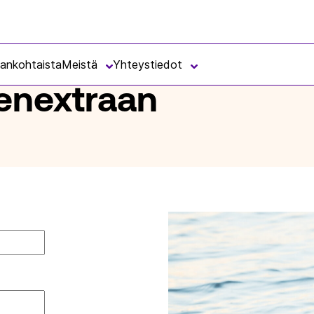
jankohtaista
Meistä
Yhteystiedot
senextraan