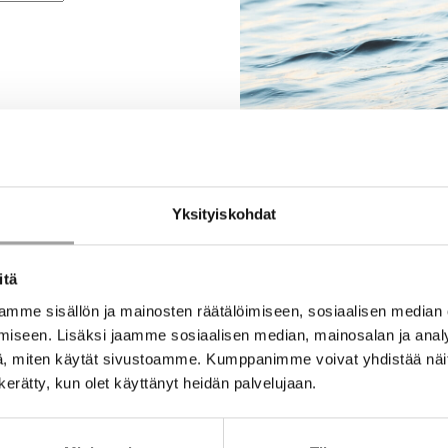
Yksityiskohdat
itä
mme sisällön ja mainosten räätälöimiseen, sosiaalisen median
iseen. Lisäksi jaamme sosiaalisen median, mainosalan ja analy
, miten käytät sivustoamme. Kumppanimme voivat yhdistää näitä t
n kerätty, kun olet käyttänyt heidän palvelujaan.