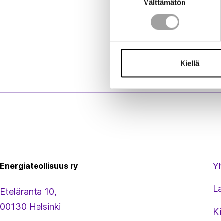
Välttämätön
valinta
Kiellä
Energiateollisuus
Energiateollisuus ry
Y
L
Eteläranta 10,
00130 Helsinki
Ki