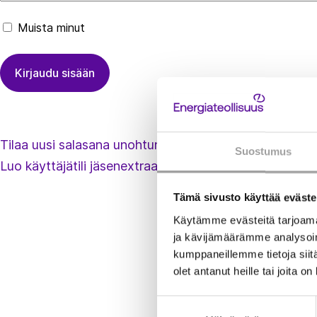
Muista minut
Tilaa uusi salasana unohtuneen tilalle
Suostumus
Luo käyttäjätili jäsenextraan
Tämä sivusto käyttää eväste
Käytämme evästeitä tarjoama
ja kävijämäärämme analysoim
kumppaneillemme tietoja siitä
olet antanut heille tai joita o
Suostumuksen