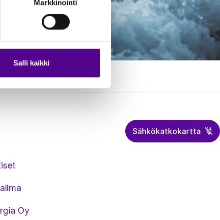
Markkinointi
Salli kaikki
Sähkökatkokartta
iset
ailma
rgia Oy