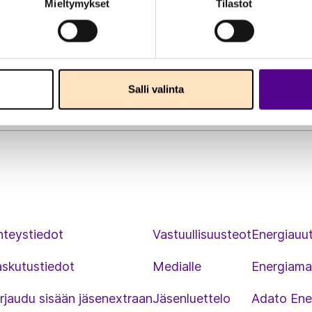
Mieltymykset
Tilastot
Salli valinta
hteystiedot
Vastuullisuusteot
Energiauut
askutustiedot
Medialle
Energiama
rjaudu sisään jäsenextraan
Jäsenluettelo
Adato Ene