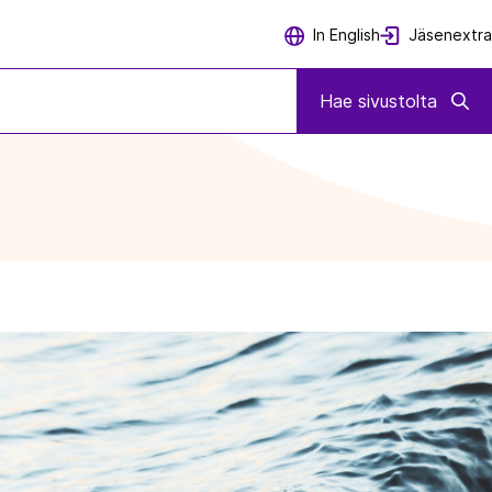
Jäsenextra
In English
Hae sivustolta