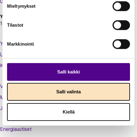
00130 Helsinki
Mieltymykset
Y-tunnus:
1924697-5
Tilastot
Yhteystiedot
Markkinointi
Laskutustiedot
Kirjaudu sisään jäsenextraan
Salli kaikki
Vastuullisuusteot
Salli valinta
Medialle
Jäsenluettelo
Kiellä
Energiauutiset