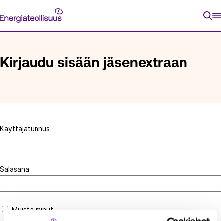
Siirry
Energiateollisuus
suoraan
ETUSIVU
KIRJAUDU SISÄÄN JÄSENEXTRAAN
sisältöön
Kirjaudu sisään jäsenextraan
Käyttäjätunnus
Salasana
Muista minut